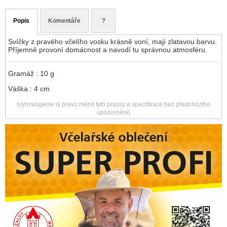
Popis
Komentáře
?
Svíčky z pravého včelího vosku krásně voní, mají zlatavou barvu.
Příjemně provoní domácnost a navodí tu správnou atmosféru.
Gramáž : 10 g
Váška : 4 cm
(vyhrazujeme si právo měnit tyto popisy a specifikace bez předchozího
upozornění)