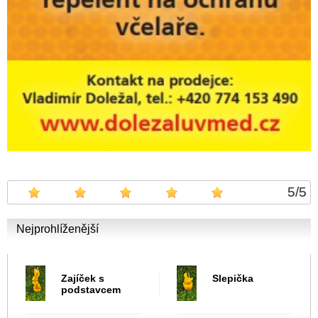
5
/
5
Nejprohlíženější
Zajíček s
Slepička
podstavcem