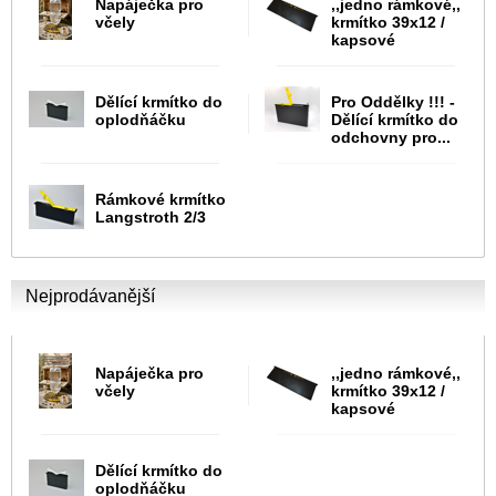
Napáječka pro
,,jedno rámkové,,
včely
krmítko 39x12 /
kapsové
Dělící krmítko do
Pro Oddělky !!! -
oplodňáčku
Dělící krmítko do
odchovny pro...
Rámkové krmítko
Langstroth 2/3
Nejprodávanější
Napáječka pro
,,jedno rámkové,,
včely
krmítko 39x12 /
kapsové
Dělící krmítko do
oplodňáčku