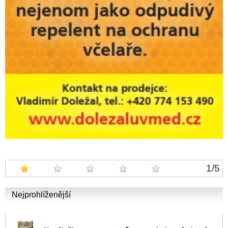
1
/
5
Nejprohlíženější