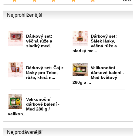
Nejprohlíženější
Dárkový set:
Dárkový set:
věčná růže a
Šálek lásky,
sladký med.
věčná růže a
sladký me...
Dárkový set: Čaj z
Velikonoční
lásky pro Tebe,
dárkové balení -
růže, která n...
Med květový
280g a ...
Velikonoční
dárkové balení -
Med 280 g /
velikon...
Nejprodávanější