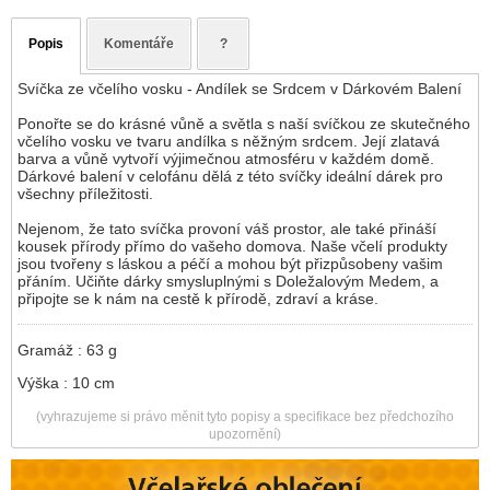
Popis
Komentáře
?
Svíčka ze včelího vosku - Andílek se Srdcem v Dárkovém Balení
Ponořte se do krásné vůně a světla s naší svíčkou ze skutečného
včelího vosku ve tvaru andílka s něžným srdcem. Její zlatavá
barva a vůně vytvoří výjimečnou atmosféru v každém domě.
Dárkové balení v celofánu dělá z této svíčky ideální dárek pro
všechny příležitosti.
Nejenom, že tato svíčka provoní váš prostor, ale také přináší
kousek přírody přímo do vašeho domova. Naše včelí produkty
jsou tvořeny s láskou a péčí a mohou být přizpůsobeny vašim
přáním. Učiňte dárky smysluplnými s Doležalovým Medem, a
připojte se k nám na cestě k přírodě, zdraví a kráse.
Gramáž : 63 g
Výška : 10 cm
(vyhrazujeme si právo měnit tyto popisy a specifikace bez předchozího
upozornění)