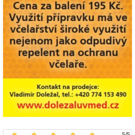
5
/
5