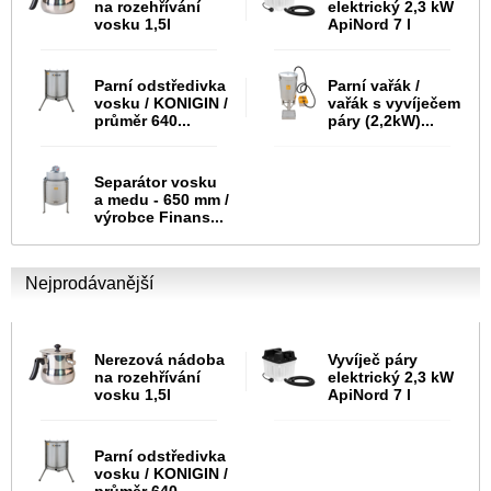
na rozehřívání
elektrický 2,3 kW
vosku 1,5l
ApiNord 7 l
Parní odstředivka
Parní vařák /
vosku / KONIGIN /
vařák s vyvíječem
průměr 640...
páry (2,2kW)...
Separátor vosku
a medu - 650 mm /
výrobce Finans...
Nejprodávanější
Nerezová nádoba
Vyvíječ páry
na rozehřívání
elektrický 2,3 kW
vosku 1,5l
ApiNord 7 l
Parní odstředivka
vosku / KONIGIN /