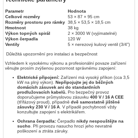
Parametr
Hodnota
Celkové rozměry
53 × 87 × 95 cm
Rozměry prostoru pro rámky
38,5 × 53,5 × 18,5 cm
Hmotnost
38 kg
Výkon topných spirál
2 × 3000 W (vyjímatelné)
Výkon čerpadla
120 W
Ventily
5 × nerezový kulový ventil (3/4")
Důležitá upozornění pro instalaci a bezpečnost
Vzhledem k vysokému výkonu a profesionální povaze zařízení
věnujte prosím zvýšenou pozornost správnému zapojení:
Elektrické připojení:
Zařízení má vysoký příkon (cca 3,5
kW na plný výkon).
Nepřipojujte jej do běžných
domácích zásuvek ani do standardních
prodlužovacích kabelů.
Pro bezpečný provoz
doporučujeme průmyslovou zásuvku
400 V / 16 A CEE
(třífázový proud), případně
dvě samostatně jištěné
zásuvky 230 V / 16 A
. V případě pochybností vždy
konzultujte zapojení s elektrikářem.
Ochrana čerpadla:
Čerpadlo
nikdy nespouštějte na
sucho
. Při provozu nasucho hrozí jeho nevratné
poškození a ztráta záruky.