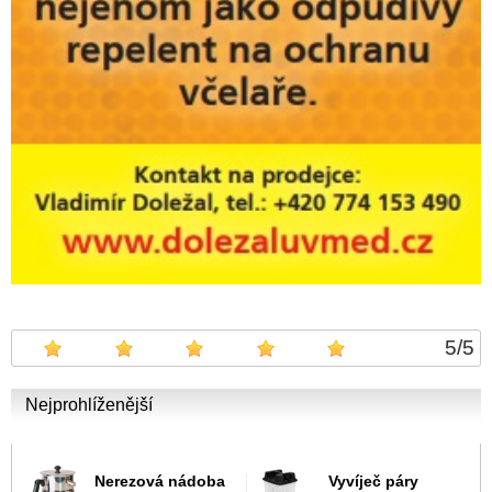
5
/
5
Nejprohlíženější
Nerezová nádoba
Vyvíječ páry