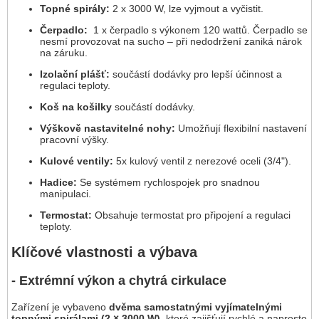
Topné spirály:
2 x 3000 W, lze vyjmout a vyčistit.
Čerpadlo:
1 x čerpadlo s výkonem 120 wattů. Čerpadlo se
nesmí provozovat na sucho – při nedodržení zaniká nárok
na záruku.
Izolační plášť:
součástí dodávky pro lepší účinnost a
regulaci teploty.
Koš na košilky
součástí dodávky.
Výškově nastavitelné nohy:
Umožňují flexibilní nastavení
pracovní výšky.
Kulové ventily:
5x kulový ventil z nerezové oceli (3/4").
Hadice:
Se systémem rychlospojek pro snadnou
manipulaci.
Termostat:
Obsahuje termostat pro připojení a regulaci
teploty.
Klíčové vlastnosti a výbava
- Extrémní výkon a chytrá cirkulace
Zařízení je vybaveno
dvěma samostatnými vyjímatelnými
topnými spirálami (2 × 3000 W)
, které zajišťují rychlé a naprosto