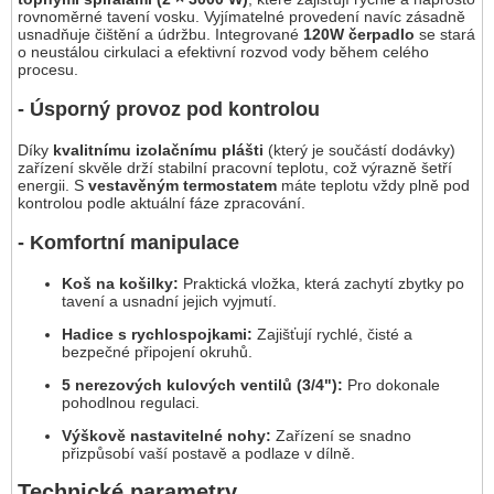
rovnoměrné tavení vosku. Vyjímatelné provedení navíc zásadně
usnadňuje čištění a údržbu. Integrované
120W čerpadlo
se stará
o neustálou cirkulaci a efektivní rozvod vody během celého
procesu.
- Úsporný provoz pod kontrolou
Díky
kvalitnímu izolačnímu plášti
(který je součástí dodávky)
zařízení skvěle drží stabilní pracovní teplotu, což výrazně šetří
energii. S
vestavěným termostatem
máte teplotu vždy plně pod
kontrolou podle aktuální fáze zpracování.
- Komfortní manipulace
Koš na košilky:
Praktická vložka, která zachytí zbytky po
tavení a usnadní jejich vyjmutí.
Hadice s rychlospojkami:
Zajišťují rychlé, čisté a
bezpečné připojení okruhů.
5 nerezových kulových ventilů (3/4"):
Pro dokonale
pohodlnou regulaci.
Výškově nastavitelné nohy:
Zařízení se snadno
přizpůsobí vaší postavě a podlaze v dílně.
Technické parametry