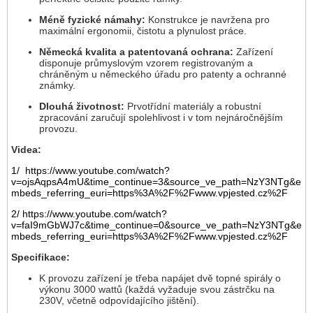
Méně fyzické námahy:
Konstrukce je navržena pro
maximální ergonomii, čistotu a plynulost práce.
Německá kvalita a patentovaná ochrana:
Zařízení
disponuje průmyslovým vzorem registrovaným a
chráněným u německého úřadu pro patenty a ochranné
známky.
Dlouhá životnost:
Prvotřídní materiály a robustní
zpracování zaručují spolehlivost i v tom nejnáročnějším
provozu.
Videa:
1/ https://www.youtube.com/watch?
v=ojsAqpsA4mU&time_continue=3&source_ve_path=NzY3NTg&e
mbeds_referring_euri=https%3A%2F%2Fwww.vpjested.cz%2F
2/ https://www.youtube.com/watch?
v=faI9mGbWJ7c&time_continue=0&source_ve_path=NzY3NTg&e
mbeds_referring_euri=https%3A%2F%2Fwww.vpjested.cz%2F
Specifikace:
K provozu zařízení je třeba napájet dvě topné spirály o
výkonu 3000 wattů (každá vyžaduje svou zástrčku na
230V, včetně odpovídajícího jištění).