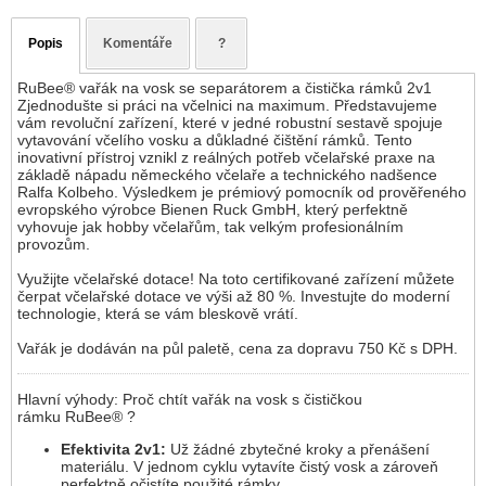
Popis
Komentáře
?
RuBee® vařák na vosk se separátorem a čistička rámků 2v1
Zjednodušte si práci na včelnici na maximum. Představujeme
vám revoluční zařízení, které v jedné robustní sestavě spojuje
vytavování včelího vosku a důkladné čištění rámků. Tento
inovativní přístroj vznikl z reálných potřeb včelařské praxe na
základě nápadu německého včelaře a technického nadšence
Ralfa Kolbeho. Výsledkem je prémiový pomocník od prověřeného
evropského výrobce Bienen Ruck GmbH, který perfektně
vyhovuje jak hobby včelařům, tak velkým profesionálním
provozům.
Využijte včelařské dotace! Na toto certifikované zařízení můžete
čerpat včelařské dotace ve výši až 80 %. Investujte do moderní
technologie, která se vám bleskově vrátí.
Vařák je dodáván na půl paletě, cena za dopravu 750 Kč s DPH.
Hlavní výhody: Proč chtít vařák na vosk s čističkou
rámku RuBee® ?
Efektivita 2v1:
Už žádné zbytečné kroky a přenášení
materiálu. V jednom cyklu vytavíte čistý vosk a zároveň
perfektně očistíte použité rámky.