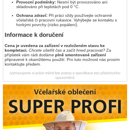
Provozní podmínky:
Nesmí být provozováno ani
skladováno při teplotách pod 0 °C.
Ochrana zdraví:
Při práci vždy používejte ochranné
včelařské či pracovní rukavice. Vyhýbejte se kontaktu s
horkými povrchy (riziko popálení).
Informace k doručení
Cena je uvedena za zařízení v rozloženém stavu ke
kompletaci.
Chcete ušetřit čas a začít hned pracovat?
Za
příplatek vám rádi dodáme
plně smontované zařízení
připravené k okamžitému použití. Pro tuto možnost nás prosím
kontaktujte předem.
(vyhrazujeme si právo měnit tyto popisy a specifikace bez předchozího
upozornění)