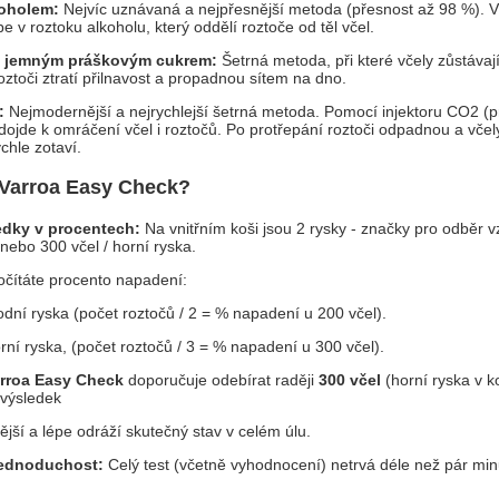
oholem:
Nejvíc uznávaná a nejpřesnější metoda (přesnost až 98 %). V
pe v roztoku alkoholu, který oddělí roztoče od těl včel.
a jemným práškovým cukrem:
Šetrná metoda, při které včely zůstávaj
oztoči ztratí přilnavost a propadnou sítem na dno.
:
Nejmodernější a nejrychlejší šetrná metoda. Pomocí injektoru CO2 (
ojde k omráčení včel i roztočů. Po protřepání roztoči odpadnou a včel
ychle zotaví.
 Varroa Easy Check?
edky v procentech:
Na vnitřním koši jsou 2 rysky - značky pro odběr v
nebo 300 včel / horní ryska.
táte procento napadení:
í ryska (počet roztočů / 2 = % napadení u 200 včel).
 ryska, (počet roztočů / 3 = % napadení u 300 včel).
rroa Easy Check
doporučuje odebírat raději
300 včel
(horní ryska v k
e výsledek
ší a lépe odráží skutečný stav v celém úlu.
jednoduchost:
Celý test (včetně vyhodnocení) netrvá déle než pár min