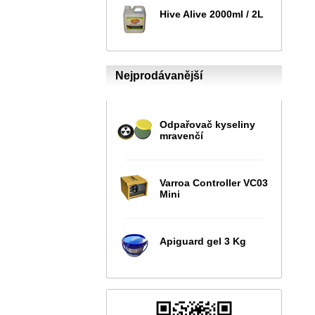
Hive Alive 2000ml / 2L
Nejprodávanější
Odpařovač kyseliny
mravenčí
Varroa Controller VC03
Mini
Apiguard gel 3 Kg