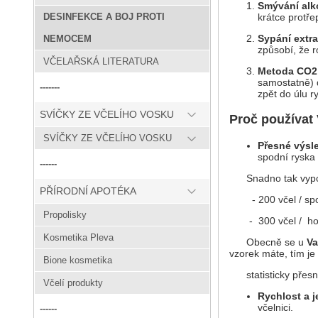
Smývání alk
krátce protře
DESINFEKCE A BOJ PROTI
Sypání extr
NEMOCEM
způsobí, že r
VČELAŘSKÁ LITERATURA
Metoda CO2
samostatně) d
-------
zpět do úlu r
SVÍČKY ZE VČELÍHO VOSKU
Proč používat
SVÍČKY ZE VČELÍHO VOSKU
Přesné výsl
spodní ryska 
------
Snadno tak vypočí
PŘÍRODNÍ APOTÉKA
- 200 včel / spodn
Propolisky
- 300 včel / horní
Kosmetika Pleva
Obecně se u
Va
vzorek máte, tím j
Bione kosmetika
statisticky přesněj
Včelí produkty
Rychlost a 
včelnici.
------