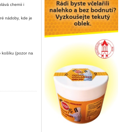
lává chemii i
ré nádoby, kde je
o košíku (pozor na