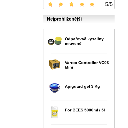
5
/
5
Nejprohlíženější
Odpařovač kyseliny
mravenčí
Varroa Controller VC03
Mini
Apiguard gel 3 Kg
For BEES 5000ml / 5l