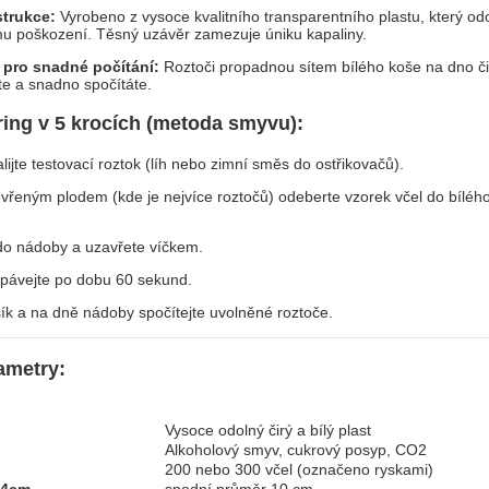
trukce:
Vyrobeno z vysoce kvalitního transparentního plastu, který odo
 poškození. Těsný uzávěr zamezuje úniku kapaliny.
 pro snadné počítání:
Roztoči propadnou sítem bílého koše na dno či
te a snadno spočítáte.
ring v 5 krocích (metoda smyvu):
ijte testovací roztok (líh nebo zimní směs do ostřikovačů).
evřeným plodem (kde je nejvíce roztočů) odeberte vzorek včel do bíléh
 do nádoby a uzavřete víčkem.
pávejte po dobu 60 sekund.
ík a na dně nádoby spočítejte uvolněné roztoče.
ametry:
Vysoce odolný čirý a bílý plast
Alkoholový smyv, cukrový posyp, CO2
200 nebo 300 včel (označeno ryskami)
14cm,
spodní průměr 10 cm