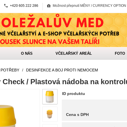
+420 605 222 286
Možnost přepnutí MĚNY / CURRENCY OPTION
O NÁS
VČELAŘSKÝ AREÁL
FOTO
 POTŘEBY
/
DESINFEKCE A BOJ PROTI NEMOCEM
 Check / Plastová nádoba na kontrol
ID produktu
Cena s DPH