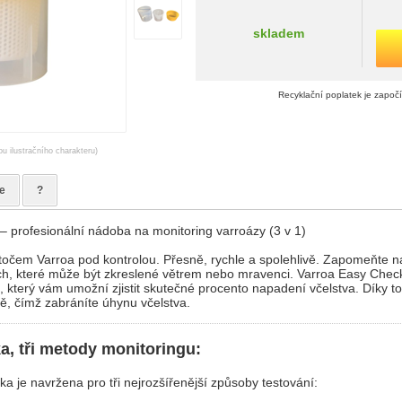
skladem
Recyklační poplatek je započ
ou ilustračního charakteru)
e
?
 profesionální nádoba na monitoring varroázy (3 v 1)
točem Varroa pod kontrolou. Přesně, rychle a spolehlivě. Zapomeňte n
h, které může být zkreslené větrem nebo mravenci. Varroa Easy Check 
j, který vám umožní zjistit skutečné procento napadení včelstva. Díky 
ně, čímž zabráníte úhynu včelstva.
, tři metody monitoringu:
ka je navržena pro tři nejrozšířenější způsoby testování: