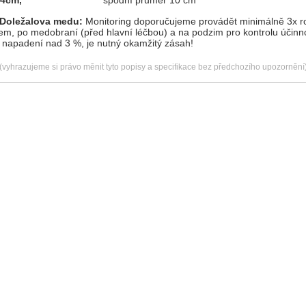
Doležalova medu:
Monitoring doporučujeme provádět minimálně 3x r
em, po medobraní (před hlavní léčbou) a na podzim pro kontrolu účinno
e napadení nad 3 %, je nutný okamžitý zásah!
(vyhrazujeme si právo měnit tyto popisy a specifikace bez předchozího upozornění