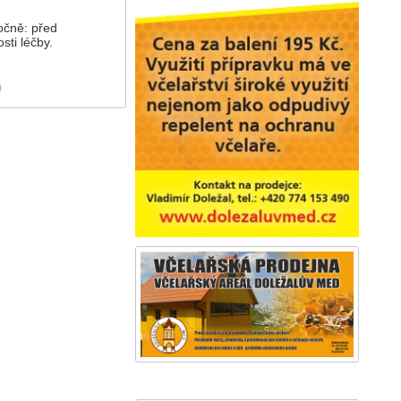
očně: před
sti léčby.
)