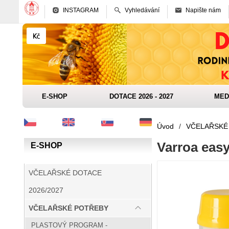
INSTAGRAM
Vyhledávání
Napište nám
E-SHOP
DOTACE 2026 - 2027
MED
Úvod
/
VČELAŘSKÉ
Varroa easy
E-SHOP
VČELAŘSKÉ DOTACE
2026/2027
VČELAŘSKÉ POTŘEBY
PLASTOVÝ PROGRAM -