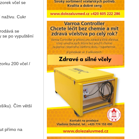
zorek včel se
í naživu. Cukr
prodává se
y se po vypuštění
zorku 200 včel /
ošíku). Čím větší
ut přímo na