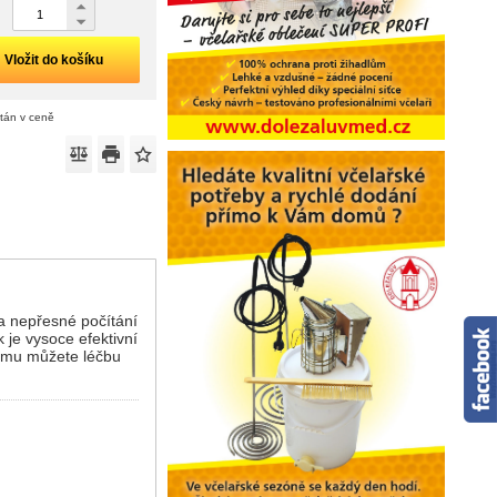
Vložit do košíku
ítán v ceně
a nepřesné počítání
je vysoce efektivní
tomu můžete léčbu