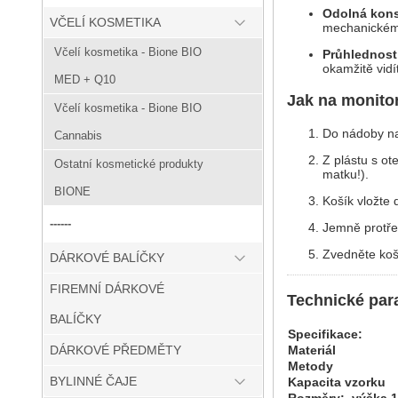
Odolná kons
VČELÍ KOSMETIKA
mechanickému
Včelí kosmetika - Bione BIO
Průhlednost
okamžitě vidí
MED + Q10
Jak na monito
Včelí kosmetika - Bione BIO
Do nádoby nal
Cannabis
Z plástu s ot
Ostatní kosmetické produkty
matku!).
BIONE
Košík vložte
------
Jemně protře
Zvedněte koš
DÁRKOVÉ BALÍČKY
FIREMNÍ DÁRKOVÉ
Technické par
BALÍČKY
Specifikace:
Materiál
DÁRKOVÉ PŘEDMĚTY
Metody
BYLINNÉ ČAJE
Kapacita vzorku
Rozměry: výška 