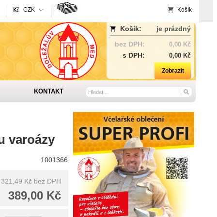
CZK
Košík
Košík:
je prázdný
bez DPH:
0,00 Kč
s DPH:
0,00 Kč
Zobrazit
KONTAKT
u varoázy
1001366
321,49 Kč
bez DPH
389,00 Kč