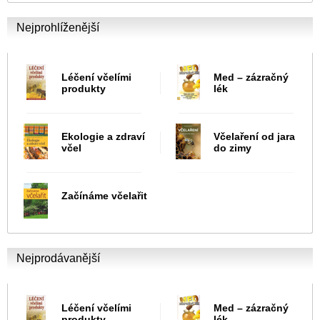
Nejprohlíženější
Léčení včelími
Med – zázračný
produkty
lék
Ekologie a zdraví
Včelaření od jara
včel
do zimy
Začínáme včelařit
Nejprodávanější
Léčení včelími
Med – zázračný
produkty
lék