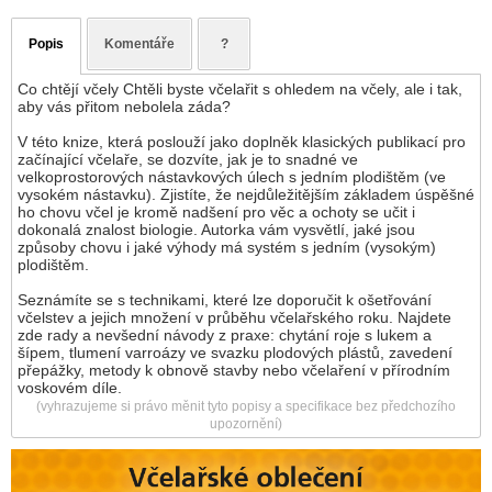
Popis
Komentáře
?
Co chtějí včely Chtěli byste včelařit s ohledem na včely, ale i tak,
aby vás přitom nebolela záda?
V této knize, která poslouží jako doplněk klasických publikací pro
začínající včelaře, se dozvíte, jak je to snadné ve
velkoprostorových nástavkových úlech s jedním plodištěm (ve
vysokém nástavku). Zjistíte, že nejdůležitějším základem úspěšné
ho chovu včel je kromě nadšení pro věc a ochoty se učit i
dokonalá znalost biologie. Autorka vám vysvětlí, jaké jsou
způsoby chovu i jaké výhody má systém s jedním (vysokým)
plodištěm.
Seznámíte se s technikami, které lze doporučit k ošetřování
včelstev a jejich množení v průběhu včelařského roku. Najdete
zde rady a nevšední návody z praxe: chytání roje s lukem a
šípem, tlumení varroázy ve svazku plodových plástů, zavedení
přepážky, metody k obnově stavby nebo včelaření v přírodním
voskovém díle.
(vyhrazujeme si právo měnit tyto popisy a specifikace bez předchozího
upozornění)