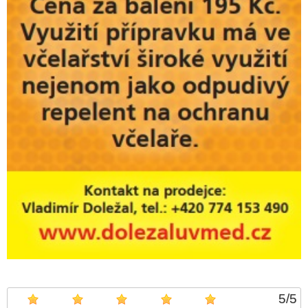
5
/
5