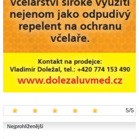
5
/
5
Nejprohlíženější