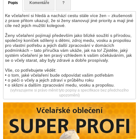
Popis
Komentáře
?
Ke včelaření si hledá a nachází cestu stále více žen – zkušenosti
z praxe přitom ukazují, že si ženy stanovují jiné priority a mají jiné
cíle než jejich mužští kolegové.
Ženy včelaření pojímají především jako blízké soužití s přírodou,
společný koníček sdílený s dětmi, zdroj medu, vosku a propolisu
pro vlastní potřebu a jejich další zpracování v domácích
podmínkách – tato příručka vám ukáže, jak na to! Zjistěte, jaký
systém včelaření je ten pravý vzhledem k vašim očekáváním, jak
se o včely starat, aby byly zdravé a dobře prospívaly.
Vše, co potřebujete vědět:
• o tom, jaké včelaření bude odpovídat vašim potřebám
• o péči o včely a jejich zdraví v průběhu roku
• o sklizni a dalším zpracování medu, vosku a propolisu.
(vyhrazujeme si právo měnit tyto popisy a specifikace bez předchozího
upozornění)