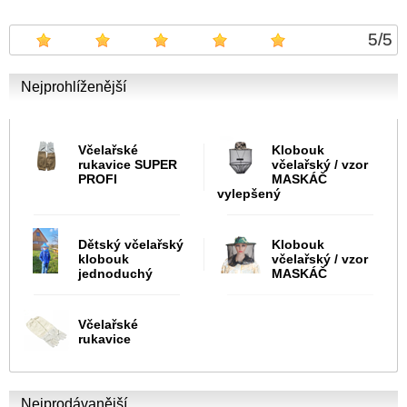
5
/
5
Nejprohlíženější
Včelařské
Klobouk
rukavice SUPER
včelařský / vzor
PROFI
MASKÁČ
vylepšený
Dětský včelařský
Klobouk
klobouk
včelařský / vzor
jednoduchý
MASKÁČ
Včelařské
rukavice
Nejprodávanější