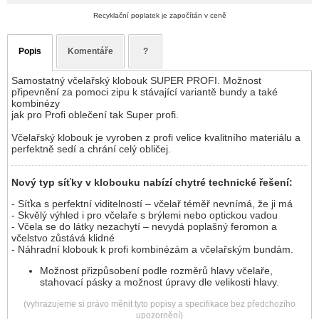
Recyklační poplatek je započítán v ceně
Popis
Komentáře
?
Samostatný včelařský klobouk SUPER PROFI. Možnost
připevnění za pomoci zipu k stávající variantě bundy a také
kombinézy
jak pro Profi oblečení tak Super profi.
Včelařský klobouk je vyroben z profi velice kvalitního materiálu a
perfektně sedí a chrání celý obličej.
Nový typ síťky v klobouku nabízí chytré technické řešení:
- Síťka s perfektní viditelností – včelař téměř nevnímá, že ji má
- Skvělý výhled i pro včelaře s brýlemi nebo optickou vadou
- Včela se do látky nezachytí – nevydá poplašný feromon a
včelstvo zůstává klidné
- Náhradní klobouk k profi kombinézám a včelařským bundám.
Možnost přizpůsobení podle rozměrů hlavy včelaře,
stahovací pásky a možnost úpravy dle velikosti hlavy.
(vyhrazujeme si právo měnit tyto popisy a specifikace bez předchozího
upozornění)