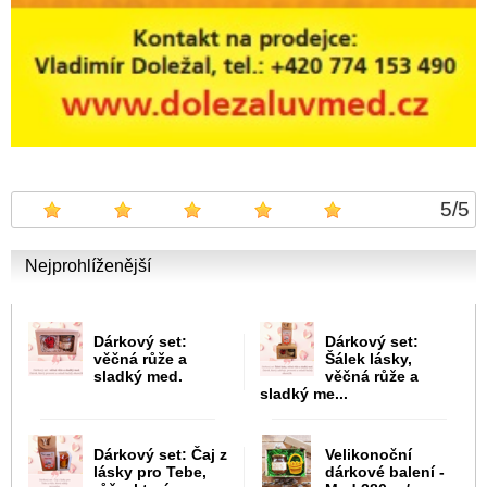
5
/
5
Nejprohlíženější
Dárkový set:
Dárkový set:
věčná růže a
Šálek lásky,
sladký med.
věčná růže a
sladký me...
Dárkový set: Čaj z
Velikonoční
lásky pro Tebe,
dárkové balení -