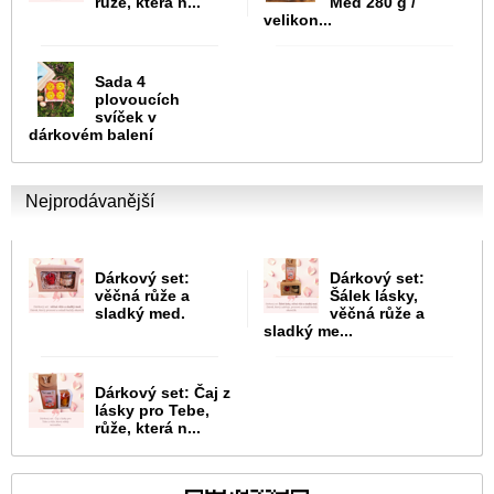
růže, která n...
Med 280 g /
velikon...
Sada 4
plovoucích
svíček v
dárkovém balení
Nejprodávanější
Dárkový set:
Dárkový set:
věčná růže a
Šálek lásky,
sladký med.
věčná růže a
sladký me...
Dárkový set: Čaj z
lásky pro Tebe,
růže, která n...