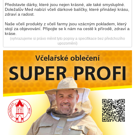
Představte dárky, které jsou nejen krásné, ale také smysluplné.
Doležalův Med nabízí včelí dárkové balíčky, které přinášejí krásu,
zdraví a radost.
Naše včelí produkty z včelí farmy jsou vzácným pokladem, který
stojí za objevování. Připojte se k nám na cestě k přírodě, zdraví a
kráse.
(vyhrazujeme si právo měnit tyto popisy a specifikace bez předchozího
upozornění)