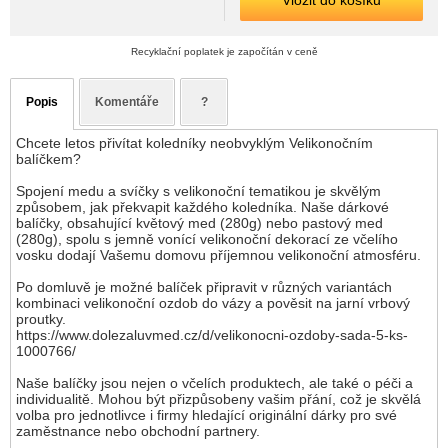
Vložit do košíku
Recyklační poplatek je započítán v ceně
Popis
Komentáře
?
Chcete letos přivítat koledníky neobvyklým Velikonočním
balíčkem?
Spojení medu a svíčky s velikonoční tematikou je skvělým
způsobem, jak překvapit každého koledníka. Naše dárkové
balíčky, obsahující květový med (280g) nebo pastový med
(280g), spolu s jemně vonící velikonoční dekorací ze včelího
vosku dodají Vašemu domovu příjemnou velikonoční atmosféru.
Po domluvě je možné balíček připravit v různých variantách
kombinaci velikonoční ozdob do vázy a pověsit na jarní vrbový
proutky.
https://www.dolezaluvmed.cz/d/velikonocni-ozdoby-sada-5-ks-
1000766/
Naše balíčky jsou nejen o včelích produktech, ale také o péči a
individualitě. Mohou být přizpůsobeny vašim přání, což je skvělá
volba pro jednotlivce i firmy hledající originální dárky pro své
zaměstnance nebo obchodní partnery.