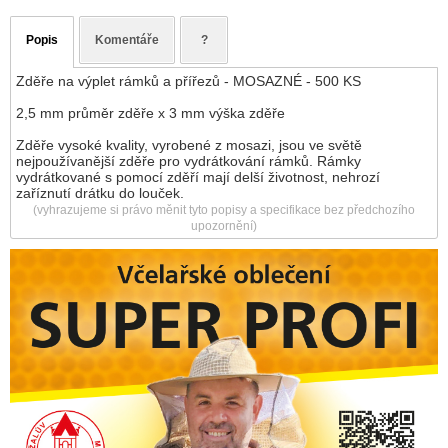
Popis
Komentáře
?
Zděře na výplet rámků a přířezů - MOSAZNÉ - 500 KS
2,5 mm průměr zděře x 3 mm výška zděře
Zděře vysoké kvality, vyrobené z mosazi, jsou ve světě
nejpoužívanější zděře pro vydrátkování rámků. Rámky
vydrátkované s pomocí zděří mají delší životnost, nehrozí
zaříznutí drátku do louček.
(vyhrazujeme si právo měnit tyto popisy a specifikace bez předchozího
upozornění)