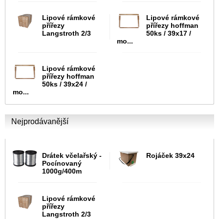
Lipové rámkové
Lipové rámkové
přířezy
přířezy hoffman
Langstroth 2/3
50ks / 39x17 /
mo...
Lipové rámkové
přířezy hoffman
50ks / 39x24 /
mo...
Nejprodávanější
Drátek včelařský -
Rojáček 39x24
Pocínovaný
1000g/400m
Lipové rámkové
přířezy
Langstroth 2/3