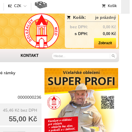
CZK
Košík
Košík:
je prázdný
bez DPH:
0,00 Kč
s DPH:
0,00 Kč
Zobrazit
KONTAKT
vé rámky
0000000236
45,46 Kč
bez DPH
55,00 Kč