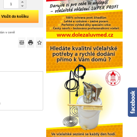
Vložit do košíku
ítán v ceně
)