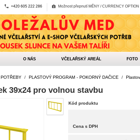
+420 605 222 286
Možnost přepnutí MĚNY / CURRENCY OPTION
O NÁS
VČELAŘSKÝ AREÁL
FOTO
 POTŘEBY
/
PLASTOVÝ PROGRAM - POKORNÝ DAČICE
/
Plasto
ek 39x24 pro volnou stavbu
Kód produktu
Cena s DPH