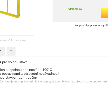
skladem
Recyklační poplatek je započ
ou ilustračního charakteru)
e
?
 pro volnou stavbu
ylen s tepelnou odolností do 100°C
 s potravinami a zdravotní nezávadnosti
nou stavbu např. trubčiny
(vyhrazujeme si právo měnit tyto popisy a specifikace bez předchozího upozornění