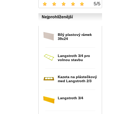
5
/
5
Nejprohlíženější
Bílý plastový rámek
39x24
Langstroth 3/4 pro
volnou stavbu
Kazeta na plástečkový
med Langstroth 2/3
Langstroth 3/4