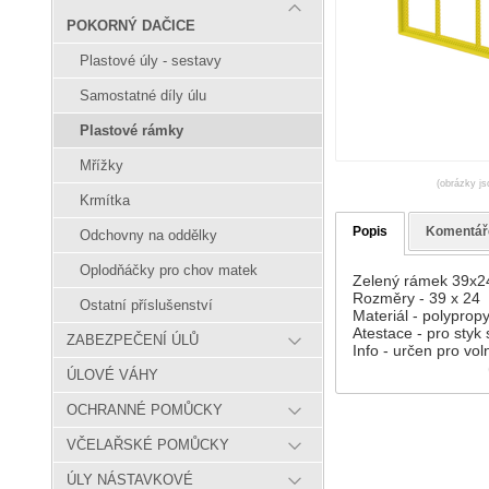
POKORNÝ DAČICE
Plastové úly - sestavy
Samostatné díly úlu
Plastové rámky
Mřížky
(obrázky js
Krmítka
Popis
Komentář
Odchovny na oddělky
Oplodňáčky pro chov matek
Zelený rámek 39x24
Rozměry - 39 x 24
Ostatní příslušenství
Materiál - polyprop
Atestace - pro styk
ZABEZPEČENÍ ÚLŮ
Info - určen pro vol
ÚLOVÉ VÁHY
OCHRANNÉ POMŮCKY
VČELAŘSKÉ POMŮCKY
ÚLY NÁSTAVKOVÉ