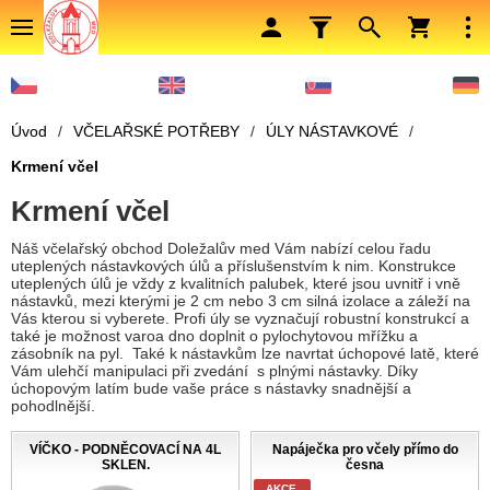
Úvod
/
VČELAŘSKÉ POTŘEBY
/
ÚLY NÁSTAVKOVÉ
/
Krmení včel
Krmení včel
Náš včelařský obchod Doležalův med Vám nabízí celou řadu
uteplených nástavkových úlů a příslušenstvím k nim. Konstrukce
uteplených úlů je vždy z kvalitních palubek, které jsou uvnitř i vně
nástavků, mezi kterými je 2 cm nebo 3 cm silná izolace a záleží na
Vás kterou si vyberete. Profi úly se vyznačují robustní konstrukcí a
také je možnost varoa dno doplnit o pylochytovou mřížku a
zásobník na pyl. Také k nástavkům lze navrtat úchopové latě, které
Vám ulehčí manipulaci při zvedání s plnými nástavky. Díky
úchopovým latím bude vaše práce s nástavky snadnější a
pohodlnější.
VÍČKO - PODNĚCOVACÍ NA 4L
Napáječka pro včely přímo do
SKLEN.
česna
AKCE