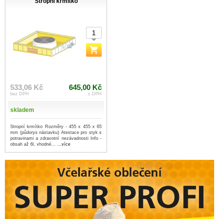
Stropní krmítko
533,06 Kč
645,00 Kč
bez DPH
s DPH
skladem
Stropní krmítko Rozměry - 455 x 455 x 65
mm (půdorys nástavku) Atestace pro styk s
potravinami a zdravotní nezávadnosti Info -
obsah až 6l, vhodné...
...více