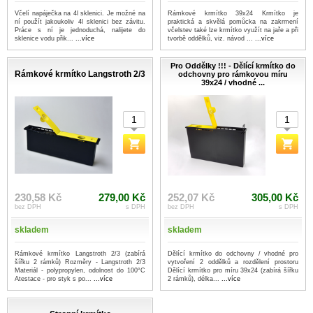
Včelí napáječka na 4l sklenici. Je možné na
Rámkové krmítko 39x24 Krmítko je
ní použít jakoukoliv 4l sklenici bez závitu.
praktická a skvělá pomůcka na zakrmení
Práce s ní je jednoduchá, nalijete do
včelstev také lze krmítko využít na jaře a při
sklenice vodu přik...
...více
tvorbě oddělků, viz. návod ...
...více
Pro Oddělky !!! - Dělící krmítko do
Rámkové krmítko Langstroth 2/3
odchovny pro rámkovou míru
39x24 / vhodné ...
230,58 Kč
279,00 Kč
252,07 Kč
305,00 Kč
bez DPH
s DPH
bez DPH
s DPH
skladem
skladem
Rámkové krmítko Langstroth 2/3 (zabírá
Dělící krmítko do odchovny / vhodné pro
šířku 2 rámků) Rozměry - Langstroth 2/3
vytvoření 2 oddělků a rozdělení prostoru
Materiál - polypropylen, odolnost do 100°C
Dělící krmítko pro míru 39x24 (zabírá šířku
Atestace - pro styk s po...
...více
2 rámků), délka...
...více