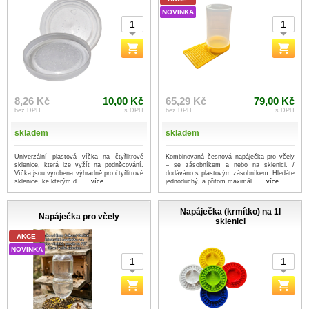
NOVINKA
8,26 Kč
10,00 Kč
65,29 Kč
79,00 Kč
bez DPH
s DPH
bez DPH
s DPH
skladem
skladem
Univerzální plastová víčka na čtyřlitrové
Kombinovaná česnová napáječka pro včely
sklenice, která lze vyžít na podněcování.
– se zásobníkem a nebo na sklenici. /
Víčka jsou vyrobena výhradně pro čtyřlitrové
dodáváno s plastovým zásobníkem. Hledáte
sklenice, ke kterým d...
...více
jednoduchý, a přitom maximál...
...více
Napáječka (krmítko) na 1l
Napáječka pro včely
sklenici
AKCE
NOVINKA