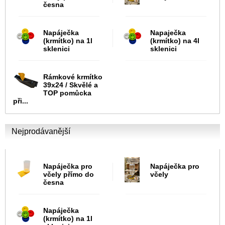
česna
Napáječka
Napaječka
(krmítko) na 1l
(krmítko) na 4l
sklenici
sklenici
Rámkové krmítko
39x24 / Skvělé a
TOP pomůcka
při...
Nejprodávanější
Napáječka pro
Napáječka pro
včely přímo do
včely
česna
Napáječka
(krmítko) na 1l