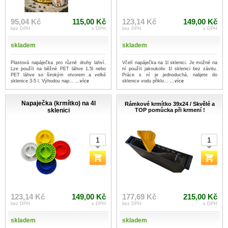
95,04 Kč
115,00 Kč
123,14 Kč
149,00 Kč
bez DPH
s DPH
bez DPH
s DPH
skladem
skladem
Plastová napáječka pro různé druhy lahví.
Včelí napáječka na 1l sklenici. Je možné na
Lze použít na běžné PET láhve 1,5l nebo
ní použít jakoukoliv 1l sklenici bez závitu.
PET láhve so širokým otvorem a velké
Práce s ní je jednoduchá, nalijete do
sklenice 3-5 l. Výhodou nap...
...více
sklenice vodu přiklo...
...více
Napaječka (krmítko) na 4l
Rámkové krmítko 39x24 / Skvělé a
sklenici
TOP pomůcka při krmení !
123,14 Kč
149,00 Kč
177,69 Kč
215,00 Kč
bez DPH
s DPH
bez DPH
s DPH
skladem
skladem