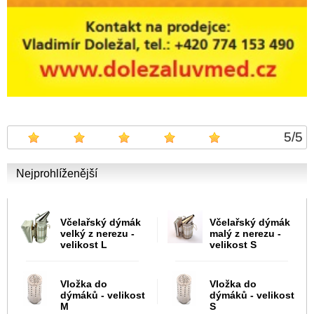
5
/
5
Nejprohlíženější
Včelařský dýmák
Včelařský dýmák
velký z nerezu -
malý z nerezu -
velikost L
velikost S
Vložka do
Vložka do
dýmáků - velikost
dýmáků - velikost
M
S