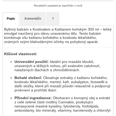
Recyklační poplatek je započítán v ceně
Popis
Komentáře
?
Bylinný balzám s Kostivalem a Kaštanem koňským 300 ml – lehký
emulgel navržený pro úlevu unavenému tělu. Tento balzám
kombinuje sílu kaštanu koňského a kostivalu lékařského,
známých svými blahodárnými účinky na pohybový aparát.
Klíčové vlastnosti:
Univerzální použití:
Ideální pro masáže kloubů,
unavených a těžkých nohou, při svalovém zatuhnutí,
natažených šlachách a zhmožděninách.
Bohaté složení:
Obsahuje extrakty z kaštanu koňského,
kostivalu lékařského, mentol, kafr, eukalyptus, boswellii a
další složky, které při masáži působí relaxačně a podporují
prokrvení a prohřátí tkání.
Přírodní ingredience:
Obohacen o konopný olej a extrakt
z celé zelené části rostliny Cannabis, poskytující
nenasycené mastné kyseliny, fytosteroly, fosfolipidy,
antioxidanty, bio minerály, vitamíny, karotenoidy a chlorofyl.