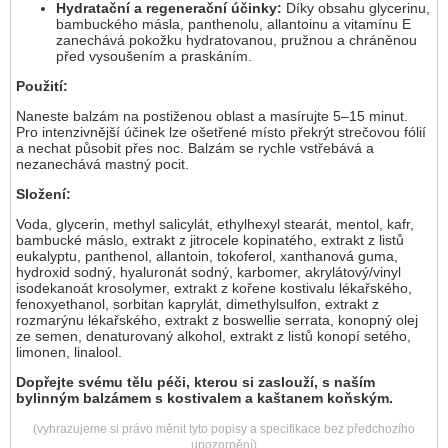
Hydratační a regenerační účinky:
Díky obsahu glycerinu,
bambuckého másla, panthenolu, allantoinu a vitamínu E
zanechává pokožku hydratovanou, pružnou a chráněnou
před vysoušením a praskáním.
Použití:
Naneste balzám na postiženou oblast a masírujte 5–15 minut.
Pro intenzivnější účinek lze ošetřené místo překrýt strečovou fólií
a nechat působit přes noc. Balzám se rychle vstřebává a
nezanechává mastný pocit.
Složení:
Voda, glycerin, methyl salicylát, ethylhexyl stearát, mentol, kafr,
bambucké máslo, extrakt z jitrocele kopinatého, extrakt z listů
eukalyptu, panthenol, allantoin, tokoferol, xanthanová guma,
hydroxid sodný, hyaluronát sodný, karbomer, akrylátový/vinyl
isodekanoát krosolymer, extrakt z kořene kostivalu lékařského,
fenoxyethanol, sorbitan kaprylát, dimethylsulfon, extrakt z
rozmarýnu lékařského, extrakt z boswellie serrata, konopný olej
ze semen, denaturovaný alkohol, extrakt z listů konopí setého,
limonen, linalool.
Dopřejte svému tělu péči, kterou si zaslouží, s naším
bylinným balzámem s kostivalem a kaštanem koňským.
(vyhrazujeme si právo měnit tyto popisy a specifikace bez předchozího
upozornění)