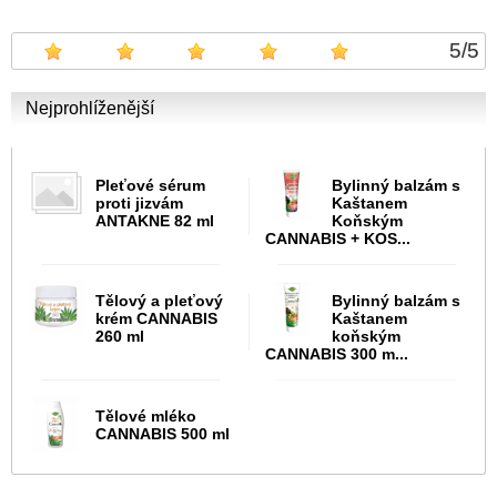
5
/
5
Nejprohlíženější
Pleťové sérum
Bylinný balzám s
proti jizvám
Kaštanem
ANTAKNE 82 ml
Koňským
CANNABIS + KOS...
Tělový a pleťový
Bylinný balzám s
krém CANNABIS
Kaštanem
260 ml
koňským
CANNABIS 300 m...
Tělové mléko
CANNABIS 500 ml