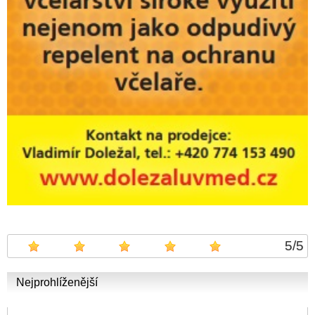
5
/
5
Nejprohlíženější