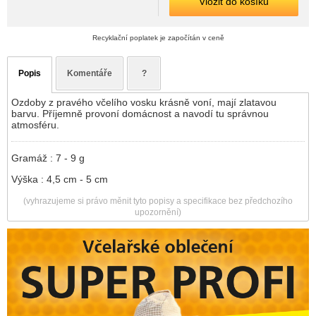
Vložit do košíku
Recyklační poplatek je započítán v ceně
Popis
Komentáře
?
Ozdoby z pravého včelího vosku krásně voní, mají zlatavou
barvu. Příjemně provoní domácnost a navodí tu správnou
atmosféru.
Gramáž : 7 - 9 g
Výška : 4,5 cm - 5 cm
(vyhrazujeme si právo měnit tyto popisy a specifikace bez předchozího
upozornění)