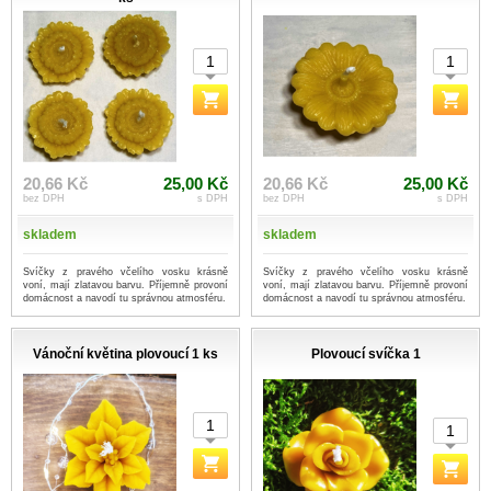
20,66 Kč
25,00 Kč
20,66 Kč
25,00 Kč
bez DPH
s DPH
bez DPH
s DPH
skladem
skladem
Svíčky z pravého včelího vosku krásně
Svíčky z pravého včelího vosku krásně
voní, mají zlatavou barvu. Příjemně provoní
voní, mají zlatavou barvu. Příjemně provoní
domácnost a navodí tu správnou atmosféru.
domácnost a navodí tu správnou atmosféru.
Vánoční květina plovoucí 1 ks
Plovoucí svíčka 1