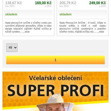
139,67 Kč
169,00 Kč
205,79 Kč
249,00 Kč
bez DPH
s DPH
bez DPH
s DPH
skladem
skladem
Sada plovoucích svíček z včelího vosku pro
Sada Plovoucích Svíček - 9 kusů. Užijte si
vytvoření příjemné atmosféry. Užijte si nebo
kouzlo světla a vůně s naší sadou
darujte relaxační zážitek! Každá svíčka je
plovoucích svíček vyrobených z pravého
ručně vyroben...
...více
včelího vosku. Každá svíčka má ...
...více
1