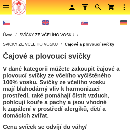
Úvod
/
SVÍČKY ZE VČELÍHO VOSKU
/
SVÍČKY ZE VČELÍHO VOSKU
/
Čajové a plovoucí svíčky
Čajové a plovoucí svíčky
V dané kategorii můžete zakoupit čajové a
plovoucí svíčky ze včelího vyčištěného
100% vosku. Svíčky ze včelího vosku
mají blahodárný vliv k harmonizaci
prostředí, také pomáhají čistit vzduch,
pohlcují kouře a pachy a jsou vhodné
k zapálení v prostředí alergiků, dětí a
domácích zvířat.
Cena svíček se odvíjí do váhy/