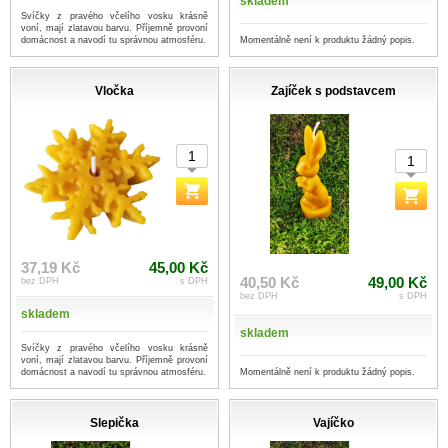
skladem
Svíčky z pravého včelího vosku krásně
voní, mají zlatavou barvu. Příjemně provoní
Momentálně není k produktu žádný popis.
domácnost a navodí tu správnou atmosféru.
Vločka
Zajíček s podstavcem
37,19 Kč
45,00 Kč
40,50 Kč
49,00 Kč
bez DPH
s DPH
bez DPH
s DPH
skladem
skladem
Svíčky z pravého včelího vosku krásně
voní, mají zlatavou barvu. Příjemně provoní
Momentálně není k produktu žádný popis.
domácnost a navodí tu správnou atmosféru.
Slepička
Vajíčko