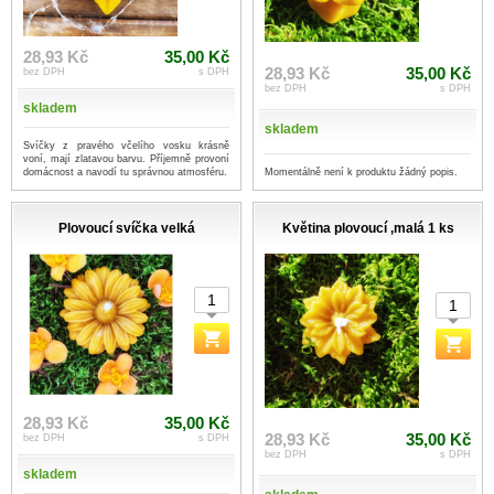
28,93 Kč
35,00 Kč
28,93 Kč
35,00 Kč
bez DPH
s DPH
bez DPH
s DPH
skladem
skladem
Svíčky z pravého včelího vosku krásně
voní, mají zlatavou barvu. Příjemně provoní
Momentálně není k produktu žádný popis.
domácnost a navodí tu správnou atmosféru.
Plovoucí svíčka velká
Květina plovoucí ,malá 1 ks
28,93 Kč
35,00 Kč
28,93 Kč
35,00 Kč
bez DPH
s DPH
bez DPH
s DPH
skladem