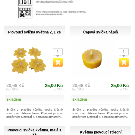
Plovoucí svíčka květina 2, 1 ks
Čajová svíčka náplň
20,66 Kč
25,00 Kč
20,66 Kč
25,00 Kč
bez DPH
s DPH
bez DPH
s DPH
skladem
skladem
Svíčky z pravého včelího vosku krásně
Svíčky z pravého včelího vosku krásně
voní, mají zlatavou barvu. Příjemně provoní
voní, mají zlatavou barvu. Příjemně provoní
domácnost a navodí tu správnou atmosféru.
domácnost a navodí tu správnou atmosféru.
Plovoucí svíčka květina, malá 1
Květina plovoucí střední
ks