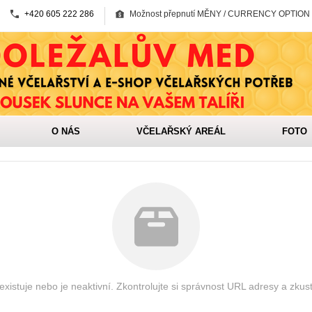
+420 605 222 286
Možnost přepnutí MĚNY / CURRENCY OPTION
O NÁS
VČELAŘSKÝ AREÁL
FOTO
xistuje nebo je neaktivní. Zkontrolujte si správnost URL adresy a zkus