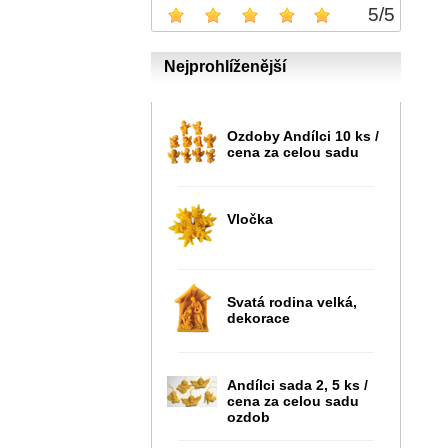
5
/
5
Nejprohlíženější
Ozdoby Andílci 10 ks /
cena za celou sadu
Vločka
Svatá rodina velká,
dekorace
Andílci sada 2, 5 ks /
cena za celou sadu
ozdob