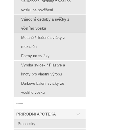
Velikonoční ozdoby z včelího
vosku na pověšení
Vánoční ozdoby a svíčky z
včelího vosku
Motané / Točené svíčky z
mezistěn
Formy na svíčky
Výroba svíček / Plástve a
knoty pro vlastní výrobu
Dárkové balení svíčky ze
včelího vosku
------
PŘÍRODNÍ APOTÉKA
Propolisky