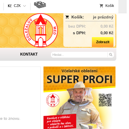
CZK
Košík
Košík:
je prázdný
bez DPH:
0,00 Kč
s DPH:
0,00 Kč
Zobrazit
KONTAKT
te to znovu.