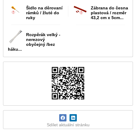
Šidlo na děrovaní
Zábrana do česna
rámků / žluté do
plastová / rozměr
ruky
43,2 cm x 5cm...
Rozpěrák velký -
nerezový
obyčejný /bez
háku...
Sdílet aktuální stránku