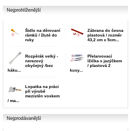
Nejprohlíženější
Šidlo na děrovaní
Zábrana do česna
rámků / žluté do
plastová / rozměr
ruky
43,2 cm x 5cm...
Rozpěrák velký -
Přelarvovací
nerezový
lžička s jazýčkem
obyčejný /bez
/ plastová 2
háku...
kusy...
Lopatka na práci
při výrobě
mezistěn voskem
/ ma...
Nejprodávanější