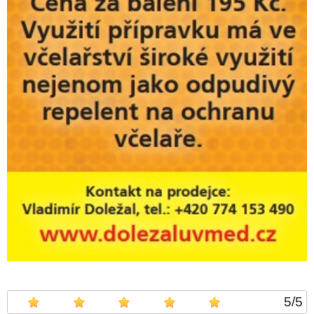
5
/
5