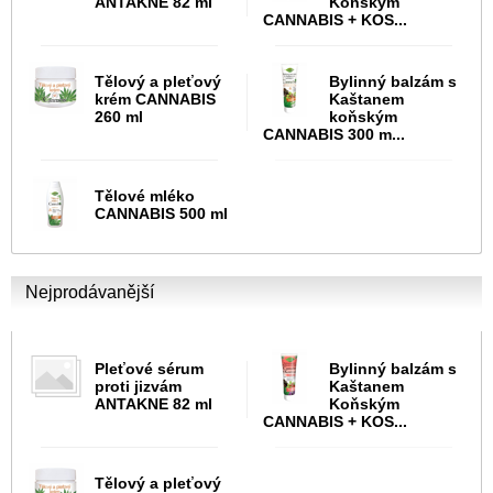
ANTAKNE 82 ml
Koňským
CANNABIS + KOS...
Tělový a pleťový
Bylinný balzám s
krém CANNABIS
Kaštanem
260 ml
koňským
CANNABIS 300 m...
Tělové mléko
CANNABIS 500 ml
Nejprodávanější
Pleťové sérum
Bylinný balzám s
proti jizvám
Kaštanem
ANTAKNE 82 ml
Koňským
CANNABIS + KOS...
Tělový a pleťový