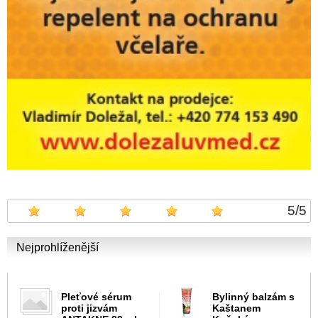
5
/
5
Nejprohlíženější
Pleťové sérum
Bylinný balzám s
proti jizvám
Kaštanem