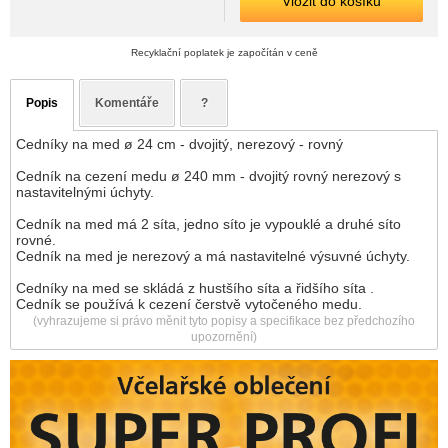
Vložit do košíku
Recyklační poplatek je započítán v ceně
Popis
Komentáře
?
Cedníky na med ø 24 cm - dvojitý, nerezový - rovný
Cedník na cezení medu ø 240 mm - dvojitý rovný nerezový s
nastavitelnými úchyty.
Cedník na med má 2 síta, jedno síto je vypouklé a druhé síto
rovné.
Cedník na med je nerezový a má nastavitelné výsuvné úchyty.
Cedníky na med se skládá z hustšího síta a řidšího síta .
Cedník se používá k cezení čerstvě vytočeného medu.
(vyhrazujeme si právo měnit tyto popisy a specifikace bez předchozího
upozornění)