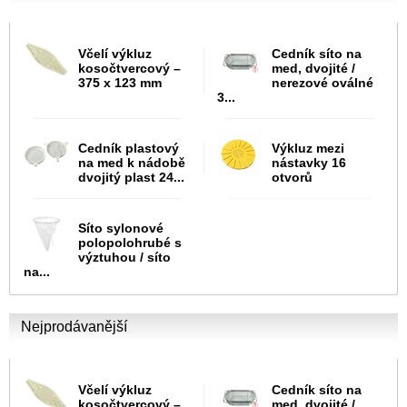
Včelí výkluz
Cedník síto na
kosočtvercový –
med, dvojité /
375 x 123 mm
nerezové oválné
3...
Cedník plastový
Výkluz mezi
na med k nádobě
nástavky 16
dvojitý plast 24...
otvorů
Síto sylonové
polopolohrubé s
výztuhou / síto
na...
Nejprodávanější
Včelí výkluz
Cedník síto na
kosočtvercový –
med, dvojité /