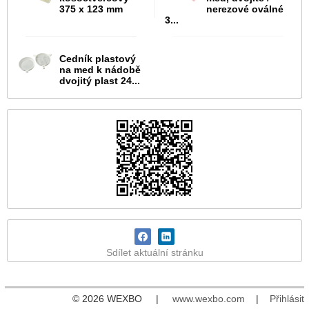
375 x 123 mm
nerezové oválné
3...
Cedník plastový
na med k nádobě
dvojitý plast 24...
Sdílet aktuální stránku
© 2026 WEXBO |
www.wexbo.com
|
Přihlásit