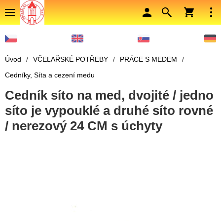
Úvod
/
VČELAŘSKÉ POTŘEBY
/
PRÁCE S MEDEM
/
Cedníky, Síta a cezení medu
Cedník síto na med, dvojité / jedno
síto je vypouklé a druhé síto rovné
/ nerezový 24 CM s úchyty