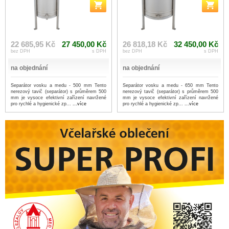
22 685,95 Kč
27 450,00 Kč
26 818,18 Kč
32 450,00 Kč
bez DPH
s DPH
bez DPH
s DPH
na objednání
na objednání
Separátor vosku a medu - 500 mm Tento
Separátor vosku a medu - 650 mm Tento
nerezový tavič (separátor) s průměrem 500
nerezový tavič (separátor) s průměrem 500
mm je vysoce efektivní zařízení navržené
mm je vysoce efektivní zařízení navržené
pro rychlé a hygienické zp...
...více
pro rychlé a hygienické zp...
...více