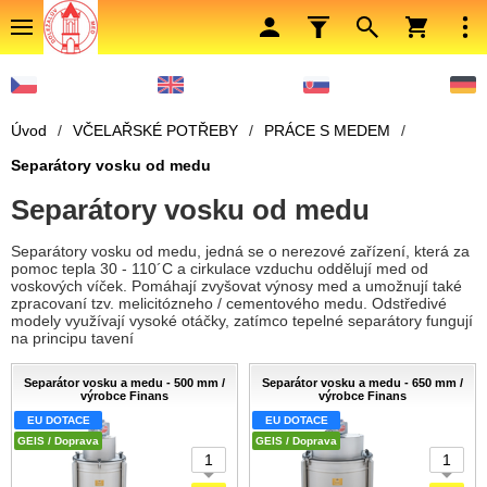
Úvod
/
VČELAŘSKÉ POTŘEBY
/
PRÁCE S MEDEM
/
Separátory vosku od medu
Separátory vosku od medu
Separátory vosku od medu, jedná se o nerezové zařízení, která za
pomoc tepla 30 - 110´C a cirkulace vzduchu oddělují med od
voskových víček. Pomáhají zvyšovat výnosy med a umožnují také
zpracovaní tzv. melicitózneho / cementového medu. Odstředivé
modely využívají vysoké otáčky, zatímco tepelné separátory fungují
na principu tavení
Separátor vosku a medu - 500 mm /
Separátor vosku a medu - 650 mm /
výrobce Finans
výrobce Finans
EU DOTACE
EU DOTACE
GEIS / Doprava
GEIS / Doprava