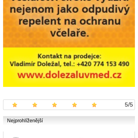
5
/
5
Nejprohlíženější