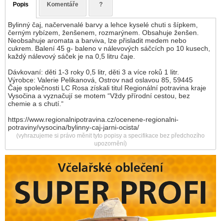
Popis
Komentáře
?
Bylinný čaj, načervenalé barvy a lehce kyselé chuti s šípkem,
černým rybízem, ženšenem, rozmarýnem. Obsahuje ženšen.
Neobsahuje aromata a barviva, lze přisladit medem nebo
cukrem. Balení 45 g- baleno v nálevových sáčcích po 10 kusech,
každý nálevový sáček je na 0,5 litru čaje.
Dávkovaní: děti 1-3 roky 0,5 litr, děti 3 a více roků 1 litr.
Výrobce: Valerie Pelikanová, Ostrov nad oslavou 85, 59445
Čaje společnosti LC Rosa získali titul Regionální potravina kraje
Vysočina a vyznačují se motem “Vždy přírodní cestou, bez
chemie a s chutí.“
https://www.regionalnipotravina.cz/ocenene-regionalni-
potraviny/vysocina/bylinny-caj-jarni-ocista/
(vyhrazujeme si právo měnit tyto popisy a specifikace bez předchozího
upozornění)