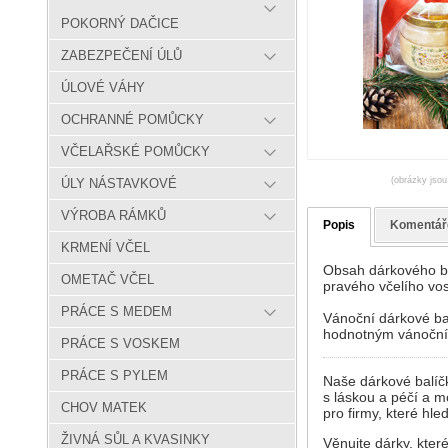
POKORNÝ DAČICE
ZABEZPEČENÍ ÚLŮ
ÚLOVÉ VÁHY
OCHRANNÉ POMŮCKY
VČELAŘSKÉ POMŮCKY
(obrázky jsou
ÚLY NÁSTAVKOVÉ
VÝROBA RÁMKŮ
Popis
Komentář
KRMENÍ VČEL
Obsah dárkového ba
OMETAČ VČEL
pravého včelího vo
PRÁCE S MEDEM
Vánoční dárkové ba
hodnotným vánočn
PRÁCE S VOSKEM
PRÁCE S PYLEM
Naše dárkové balíčk
s láskou a péčí a m
CHOV MATEK
pro firmy, které hl
ŽIVNÁ SŮL A KVASINKY
Věnujte dárky, kter