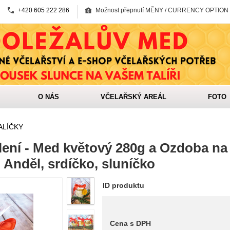
+420 605 222 286
Možnost přepnutí MĚNY / CURRENCY OPTION
O NÁS
VČELAŘSKÝ AREÁL
FOTO
ALÍČKY
lení - Med květový 280g a Ozdoba na
u Anděl, srdíčko, sluníčko
ID produktu
Cena s DPH