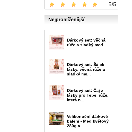
5
/
5
Nejprohlíženější
Dárkový set: věčná
růže a sladký med.
Dárkový set: Šálek
lásky, věčná růže a
sladký me...
Dárkový set: Čaj z
lásky pro Tebe, růže,
která n...
Velikonoční dárkové
balení - Med květový
280g a ...