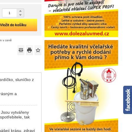
Vložit do košíku
án v ceně
rdíčko, sluníčko z
krásným a
? Jsou vytvářeny
potřebitele, tak
ášejí krásu, zdraví