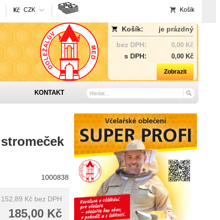
CZK
Košík
Košík:
je prázdný
bez DPH:
0,00 Kč
s DPH:
0,00 Kč
Zobrazit
KONTAKT
 stromeček
1000838
152,89 Kč
bez DPH
185,00 Kč