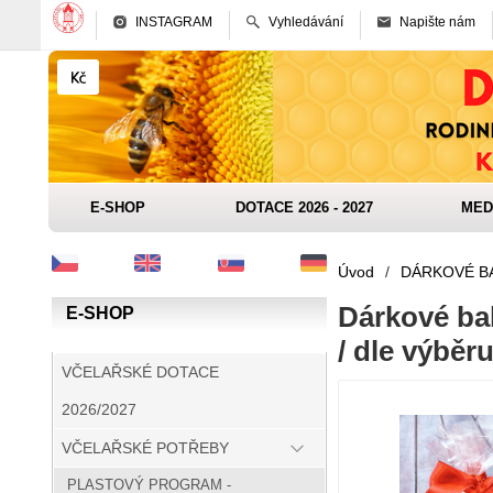
INSTAGRAM
Vyhledávání
Napište nám
E-SHOP
DOTACE 2026 - 2027
MED
Úvod
/
DÁRKOVÉ B
Dárkové ba
E-SHOP
/ dle výběr
VČELAŘSKÉ DOTACE
2026/2027
VČELAŘSKÉ POTŘEBY
PLASTOVÝ PROGRAM -