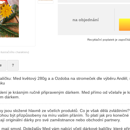
na objednání
Recyklační poplatek je započít
 ilustračního charakteru)
e
?
líčku: Med květový 280g a a Ozdoba na stromeček dle výběru Anděl, s
sku
lení je krásným ručně připraveným dárkem. Med přímo od včelaře je 
ím dárkem.
y jsou složené hlavně ze včelích produktů. Co je však dělá zvláštními
ohou být přizpůsobeny na míru vašim přáním. To platí jak pro konečné s
edají originální dárky pro své zaměstnance nebo obchodní partnery.
é mají smysl. Doležalův Med vám nabízí včelí dárkové balíčky, které přin