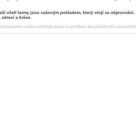
aší včelí farmy jsou vzácným pokladem, který stojí za objevování.
 zdraví a kráse.
(vyhrazujeme si právo měnit tyto popisy a specifikace bez předchozího upozornění