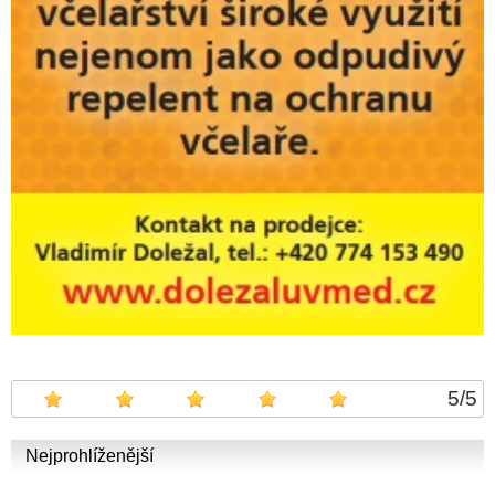
5
/
5
Nejprohlíženější