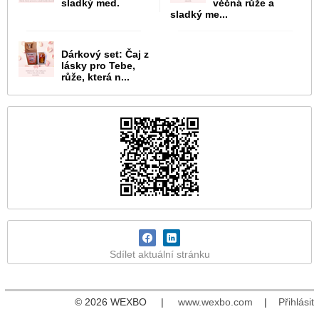
sladký med.
věčná růže a
sladký me...
Dárkový set: Čaj z
lásky pro Tebe,
růže, která n...
Sdílet aktuální stránku
© 2026 WEXBO |
www.wexbo.com
|
Přihlásit