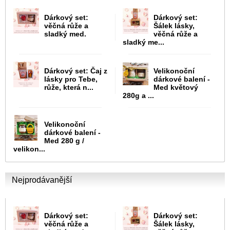
Dárkový set:
Dárkový set:
věčná růže a
Šálek lásky,
sladký med.
věčná růže a
sladký me...
Dárkový set: Čaj z
Velikonoční
lásky pro Tebe,
dárkové balení -
růže, která n...
Med květový
280g a ...
Velikonoční
dárkové balení -
Med 280 g /
velikon...
Nejprodávanější
Dárkový set:
Dárkový set:
věčná růže a
Šálek lásky,