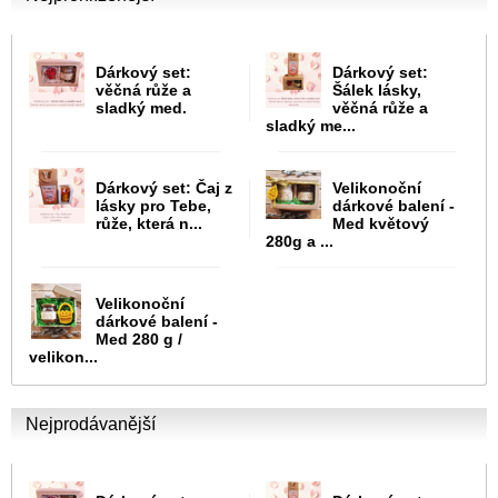
Dárkový set:
Dárkový set:
věčná růže a
Šálek lásky,
sladký med.
věčná růže a
sladký me...
Dárkový set: Čaj z
Velikonoční
lásky pro Tebe,
dárkové balení -
růže, která n...
Med květový
280g a ...
Velikonoční
dárkové balení -
Med 280 g /
velikon...
Nejprodávanější