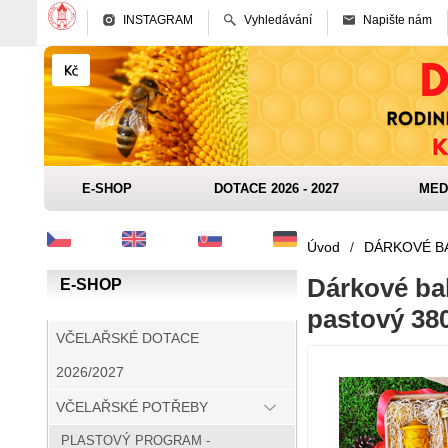
INSTAGRAM
Vyhledávání
Napište nám
E-SHOP
DOTACE 2026 - 2027
MED
Úvod
/
DÁRKOVÉ B
Dárkové ba
E-SHOP
pastový 380
VČELAŘSKÉ DOTACE
2026/2027
VČELAŘSKÉ POTŘEBY
PLASTOVÝ PROGRAM -