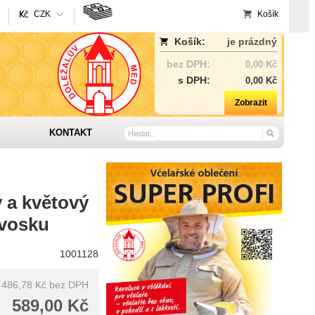
CZK
Košík
Košík:
je prázdný
bez DPH:
0,00 Kč
s DPH:
0,00 Kč
Zobrazit
KONTAKT
 a květový
 vosku
1001128
486,78 Kč
bez DPH
589,00 Kč