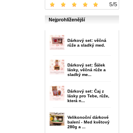
5
/
5
Nejprohlíženější
Dárkový set: věčná
růže a sladký med.
Dárkový set: Šálek
lásky, věčná růže a
sladký me...
Dárkový set: Čaj z
lásky pro Tebe, růže,
která n...
Velikonoční dárkové
balení - Med květový
280g a ...