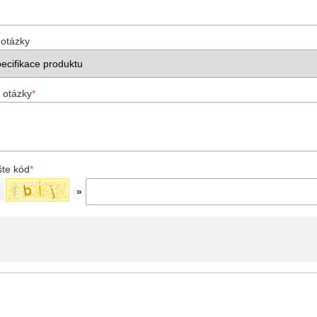
 otázky
 otázky
*
šte kód
*
»