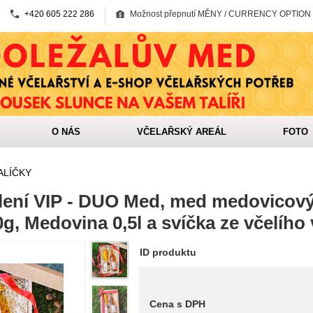
+420 605 222 286
Možnost přepnutí MĚNY / CURRENCY OPTION
O NÁS
VČELAŘSKÝ AREÁL
FOTO
ALÍČKY
lení VIP - DUO Med, med medovicový
g, Medovina 0,5l a svíčka ze včelího
ID produktu
Cena s DPH