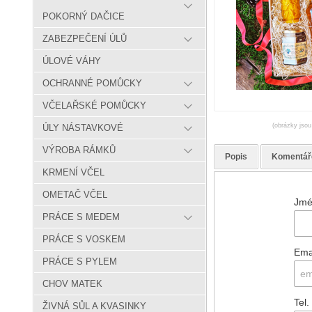
POKORNÝ DAČICE
ZABEZPEČENÍ ÚLŮ
ÚLOVÉ VÁHY
OCHRANNÉ POMŮCKY
VČELAŘSKÉ POMŮCKY
(obrázky jsou
ÚLY NÁSTAVKOVÉ
VÝROBA RÁMKŮ
Popis
Komentář
KRMENÍ VČEL
OMETAČ VČEL
Jmé
PRÁCE S MEDEM
PRÁCE S VOSKEM
Ema
PRÁCE S PYLEM
CHOV MATEK
Tel.
ŽIVNÁ SŮL A KVASINKY