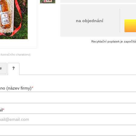
na objednání
Recyklační poplatek je započít
 ilustračního charakteru)
e
?
no (název firmy)
*
il
*