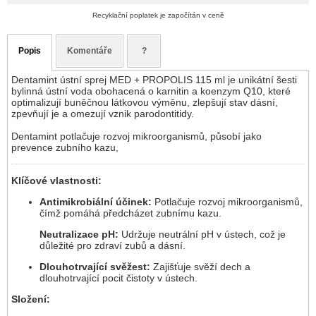
Recyklační poplatek je započítán v ceně
Popis
Komentáře
?
Dentamint ústní sprej MED + PROPOLIS 115 ml je unikátní šesti
bylinná ústní voda obohacená o karnitin a koenzym Q10, které
optimalizují buněčnou látkovou výměnu, zlepšují stav dásní,
zpevňují je a omezují vznik parodontitidy.
Dentamint potlačuje rozvoj mikroorganismů, působí jako
prevence zubního kazu,
Klíčové vlastnosti:
Antimikrobiální účinek:
Potlačuje rozvoj mikroorganismů,
čímž pomáhá předcházet zubnímu kazu.
Neutralizace pH:
Udržuje neutrální pH v ústech, což je
důležité pro zdraví zubů a dásní.
Dlouhotrvající svěžest:
Zajišťuje svěží dech a
dlouhotrvající pocit čistoty v ústech.
Složení: