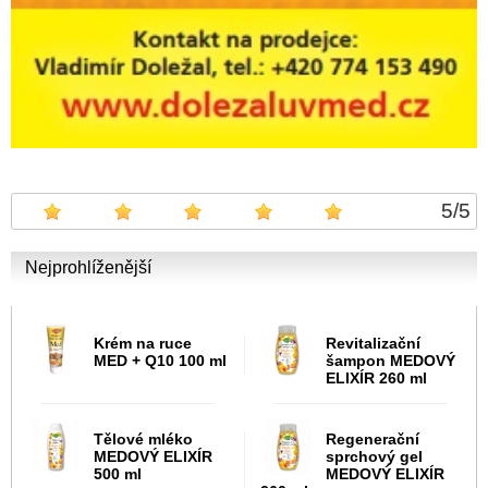
5
/
5
Nejprohlíženější
Krém na ruce
Revitalizační
MED + Q10 100 ml
šampon MEDOVÝ
ELIXÍR 260 ml
Tělové mléko
Regenerační
MEDOVÝ ELIXÍR
sprchový gel
500 ml
MEDOVÝ ELIXÍR