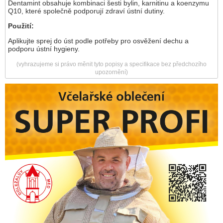
Dentamint obsahuje kombinaci šesti bylin, karnitinu a koenzymu
Q10, které společně podporují zdraví ústní dutiny.
Použití:
Aplikujte sprej do úst podle potřeby pro osvěžení dechu a
podporu ústní hygieny.
(vyhrazujeme si právo měnit tyto popisy a specifikace bez předchozího
upozornění)