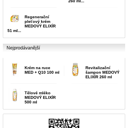
260 ml...
Regenerační
pleťový krém
MEDOVÝ ELIXÍR
51 ml...
Nejprodávanější
Krém na ruce
Revitalizační
MED + Q10 100 ml
šampon MEDOVÝ
ELIXÍR 260 ml
Tělové mléko
MEDOVÝ ELIXÍR
500 ml