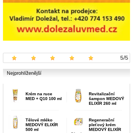
5
/
5
Nejprohlíženější
Krém na ruce
Revitalizační
MED + Q10 100 ml
šampon MEDOVÝ
ELIXÍR 260 ml
Tělové mléko
Regenerační
MEDOVÝ ELIXÍR
pleťový krém
500 ml
MEDOVÝ ELIXÍR