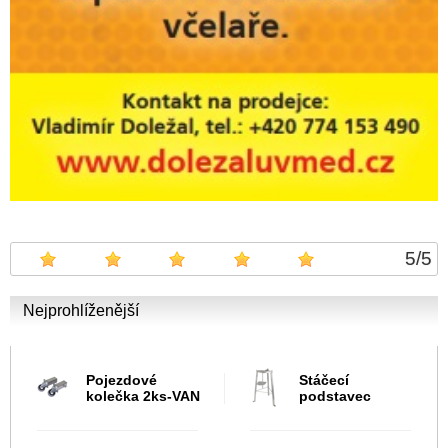
5
/
5
Nejprohlíženější
Pojezdové
Stáčecí
kolečka 2ks-VAN
podstavec