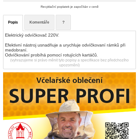
Recyklační poplatek je započítán v ceně
Popis
Komentáře
?
Elektrický odvíčkovač 220V.
Efektivní nástroj usnadňuje a urychluje odvíčkovaní rámků při
medobraní.
Odvíčkování probíhá pomocí rotujících kartáčů.
(vyhrazujeme si právo měnit tyto popisy a specifikace bez předchozího
upozornění)