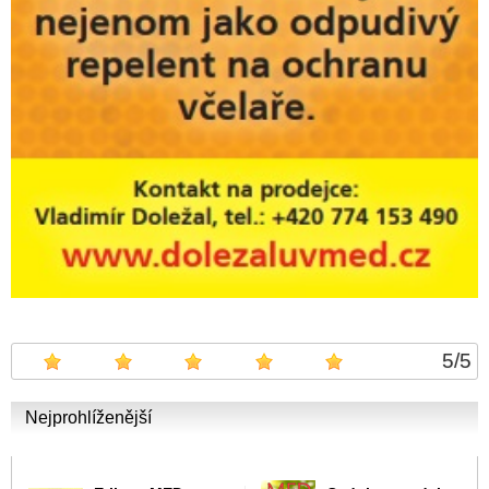
5
/
5
Nejprohlíženější