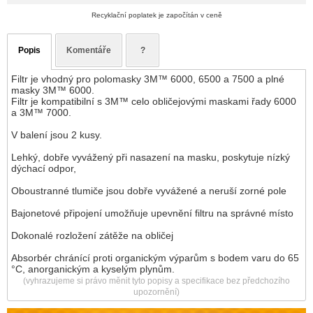
Recyklační poplatek je započítán v ceně
Popis
Komentáře
?
Filtr je vhodný pro polomasky 3M™ 6000, 6500 a 7500 a plné
masky 3M™ 6000.
Filtr je kompatibilní s 3M™ celo obličejovými maskami řady 6000
a 3M™ 7000.
V balení jsou 2 kusy.
Lehký, dobře vyvážený při nasazení na masku, poskytuje nízký
dýchací odpor,
Oboustranné tlumiče jsou dobře vyvážené a neruší zorné pole
Bajonetové připojení umožňuje upevnění filtru na správné místo
Dokonalé rozložení zátěže na obličej
Absorbér chránící proti organickým výparům s bodem varu do 65
°C, anorganickým a kyselým plynům.
(vyhrazujeme si právo měnit tyto popisy a specifikace bez předchozího
upozornění)