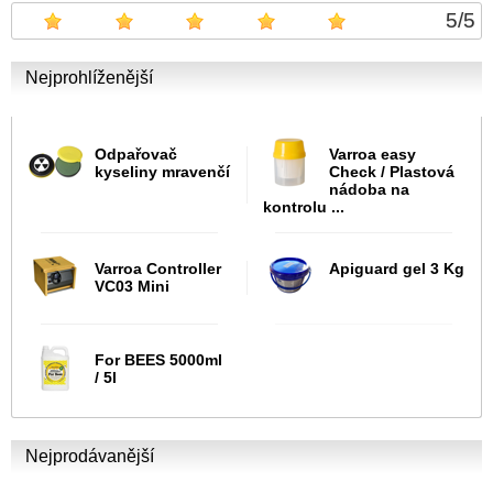
5
/
5
Nejprohlíženější
Odpařovač
Varroa easy
kyseliny mravenčí
Check / Plastová
nádoba na
kontrolu ...
Varroa Controller
Apiguard gel 3 Kg
VC03 Mini
For BEES 5000ml
/ 5l
Nejprodávanější