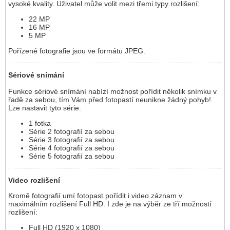
vysoké kvality. Uživatel může volit mezi třemi typy rozlišení:
22 MP
16 MP
5 MP
Pořízené fotografie jsou ve formátu JPEG.
Sériové snímání
Funkce sériové snímání nabízí možnost pořídit několik snímku v
řadě za sebou, tím Vám před fotopastí neunikne žádný pohyb!
Lze nastavit tyto série:
1 fotka
Série 2 fotografií za sebou
Série 3 fotografií za sebou
Série 4 fotografií za sebou
Série 5 fotografií za sebou
Video rozlišení
Kromě fotografií umí fotopast pořídit i video záznam v
maximálním rozlišení Full HD. I zde je na výběr ze tří možností
rozlišení:
Full HD (1920 x 1080)