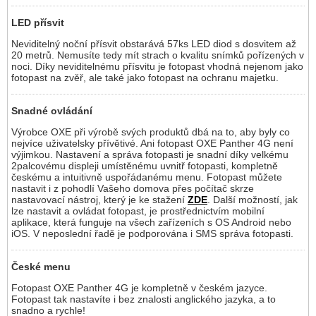
LED přísvit
Neviditelný noční přísvit obstarává 57ks LED diod s dosvitem až
20 metrů. Nemusíte tedy mít strach o kvalitu snímků pořízených v
noci. Díky neviditelnému přísvitu je fotopast vhodná nejenom jako
fotopast na zvěř, ale také jako fotopast na ochranu majetku.
Snadné ovládání
Výrobce OXE při výrobě svých produktů dbá na to, aby byly co
nejvíce uživatelsky přívětivé. Ani fotopast OXE Panther 4G není
výjimkou. Nastavení a správa fotopasti je snadní díky velkému
2palcovému displeji umístěnému uvnitř fotopasti, kompletně
českému a intuitivně uspořádanému menu. Fotopast můžete
nastavit i z pohodlí Vašeho domova přes počítač skrze
nastavovací nástroj, který je ke stažení
ZDE
. Další možností, jak
lze nastavit a ovládat fotopast, je prostřednictvím mobilní
aplikace, která funguje na všech zařízeních s OS Android nebo
iOS. V neposlední řadě je podporována i SMS správa fotopasti.
České menu
Fotopast OXE Panther 4G je kompletně v českém jazyce.
Fotopast tak nastavíte i bez znalosti anglického jazyka, a to
snadno a rychle!