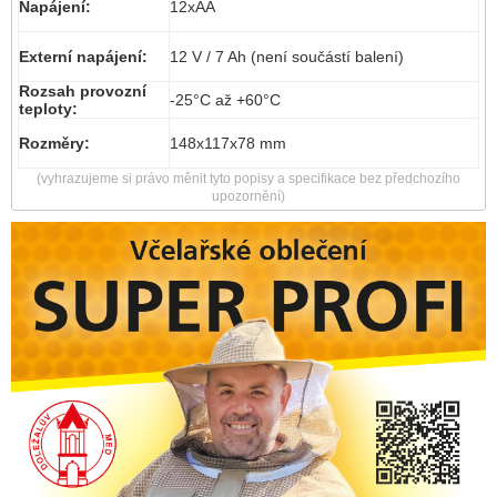
Napájení:
12xAA
Externí napájení:
12 V / 7 Ah (není součástí balení)
Rozsah provozní
-25°C až +60°C
teploty:
Rozměry:
148x117x78 mm
(vyhrazujeme si právo měnit tyto popisy a specifikace bez předchozího
upozornění)