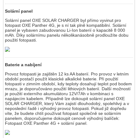
Solární panel
Solární panel OXE SOLAR CHARGER byl přímo vyvinut pro
fotopast OXE Panther 4G, je s ní tak plně kompatibilní. Solární
panel je vybaven zabudovanou Li-Ion baterií o kapacitě 8 000
mAh. Díky solárnímu panelu několikanásobně prodloužíte dobu
použití fotopasti.
Baterie a nabíjení
Provoz fotopasti je zajištěn 12 ks AA baterií. Pro provoz v letním
období postačí použít klasické alkalické baterie. Při použití
fotopasti v zimním období, kdy teploty dosahují teplot pod bodem
mrazu, je doporučováno použití lithiových baterií. Další možností
je použití externího akumulátoru 12V/7Ah v kombinaci s
napájecím kabelem. Případně lze dokoupit solární panel OXE
SOLAR CHARGER, který Vám zajistí dlouhodobý, spolehlivý a v
neposlední řadě i výhodný provoz fotopasti. Pokud již dopředu
víte, že budete chtít používat fotopast společně se solárním
panelem, doporučujeme dokoupit cenově výhodný balíček:
Fotopast OXE Panther 4G + solární panel.