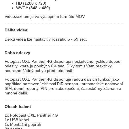
HD (1280 x 720)
WVGA (848 x 480)
Videozáznam je ve výstupním formátu MOV.
Délka videa
Délku videa lze nastavit v rozsahu 5 - 59 sec.
Doba odezvy
Fotopast OXE Panther 4G disponuje neskutečně rychlou dobou
odezvy, která je pouhých 0,4 sec. Díky tomu Vám prakticky
neunikne žádný pohyb před fotopastí.
Fotopast OXE Panther 4G disponuje řadou dalších funkcí, jako
například nastavení citlivosti PIR senzoru, automatické nastavení
SIM, denní reporty, PIN pro zabezpečení, časosběrný záznam a
mnohé další.
Obsah balení
:
1x Fotopast OXE Panther 4G
1x USB kabel
1x Montážní popruh