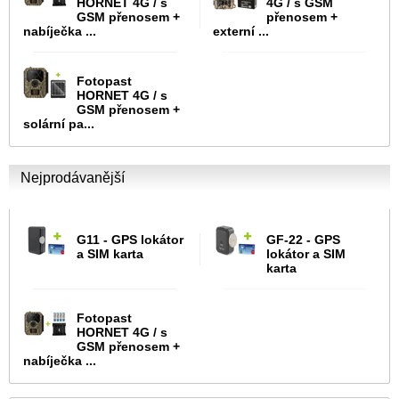
HORNET 4G / s
4G / s GSM
GSM přenosem +
přenosem +
nabíječka ...
externí ...
Fotopast
HORNET 4G / s
GSM přenosem +
solární pa...
Nejprodávanější
G11 - GPS lokátor
GF-22 - GPS
a SIM karta
lokátor a SIM
karta
Fotopast
HORNET 4G / s
GSM přenosem +
nabíječka ...