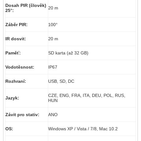
Dosah PIR (člověk)
20 m
25°:
Záběr PIR:
100°
IR dosvit:
20 m
Paměť:
SD karta (až 32 GB)
Vodotěsnost:
IP67
Rozhraní:
USB, SD, DC
CZE, ENG, FRA, ITA, DEU, POL, RUS,
Jazyk:
HUN
Závit pro stativ:
ANO
OS:
Windows XP / Vista / 7/8, Mac 10.2