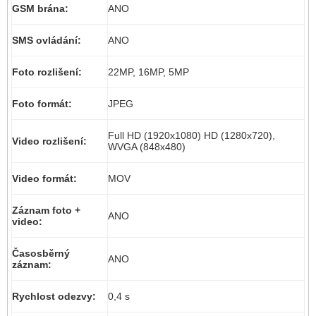
GSM brána:
ANO
SMS ovládání:
ANO
Foto rozlišení:
22MP, 16MP, 5MP
Foto formát:
JPEG
Full HD (1920x1080) HD (1280x720),
Video rozlišení:
WVGA (848x480)
Video formát:
MOV
Záznam foto +
ANO
video:
Časosběrný
ANO
záznam:
Rychlost odezvy:
0,4 s