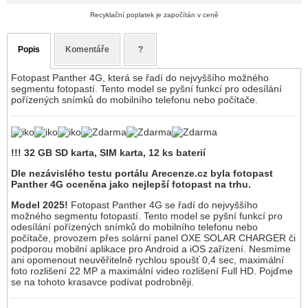
Recyklační poplatek je započítán v ceně
Popis
Komentáře
?
Fotopast Panther 4G, která se řadí do nejvyššího možného
segmentu fotopastí. Tento model se pyšní funkcí pro odesílání
pořízených snímků do mobilního telefonu nebo počítače.
!!! 32 GB SD karta, SIM karta, 12 ks baterií
Dle nezávislého testu portálu Arecenze.cz byla fotopast
Panther 4G oceněna jako nejlepší fotopast na trhu.
Model 2025!
Fotopast Panther 4G se řadí do nejvyššího
možného segmentu fotopastí. Tento model se pyšní funkcí pro
odesílání pořízených snímků do mobilního telefonu nebo
počítače, provozem přes solární panel OXE SOLAR CHARGER či
podporou mobilní aplikace pro Android a iOS zařízení. Nesmíme
ani opomenout neuvěřitelně rychlou spoušť 0,4 sec, maximální
foto rozlišení 22 MP a maximální video rozlišení Full HD. Pojďme
se na tohoto krasavce podívat podrobněji.