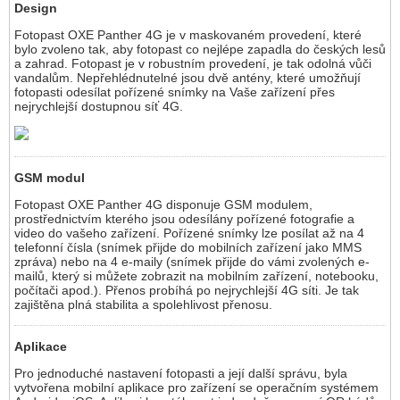
Design
Fotopast OXE Panther 4G je v maskovaném provedení, které
bylo zvoleno tak, aby fotopast co nejlépe zapadla do českých lesů
a zahrad. Fotopast je v robustním provedení, je tak odolná vůči
vandalům. Nepřehlédnutelné jsou dvě antény, které umožňují
fotopasti odesílat pořízené snímky na Vaše zařízení přes
nejrychlejší dostupnou síť 4G.
GSM modul
Fotopast OXE Panther 4G disponuje GSM modulem,
prostřednictvím kterého jsou odesílány pořízené fotografie a
video do vašeho zařízení. Pořízené snímky lze posílat až na 4
telefonní čísla (snímek přijde do mobilních zařízení jako MMS
zpráva) nebo na 4 e-maily (snímek přijde do vámi zvolených e-
mailů, který si můžete zobrazit na mobilním zařízení, notebooku,
počítači apod.). Přenos probíhá po nejrychlejší 4G síti. Je tak
zajištěna plná stabilita a spolehlivost přenosu.
Aplikace
Pro jednoduché nastavení fotopasti a její další správu, byla
vytvořena mobilní aplikace pro zařízení se operačním systémem