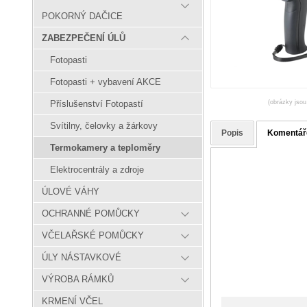
POKORNÝ DAČICE
ZABEZPEČENÍ ÚLŮ
Fotopasti
Fotopasti + vybavení AKCE
(obrázky jsou
Příslušenství Fotopastí
Svítilny, čelovky a žárkovy
Popis
Komentář
Termokamery a teploměry
Elektrocentrály a zdroje
ÚLOVÉ VÁHY
OCHRANNÉ POMŮCKY
VČELAŘSKÉ POMŮCKY
ÚLY NÁSTAVKOVÉ
VÝROBA RÁMKŮ
KRMENÍ VČEL