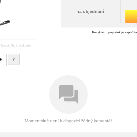
na objednání
Recyklační poplatek je započít
 ilustračního charakteru)
e
?
Momentálně není k dispozici žádný komentář