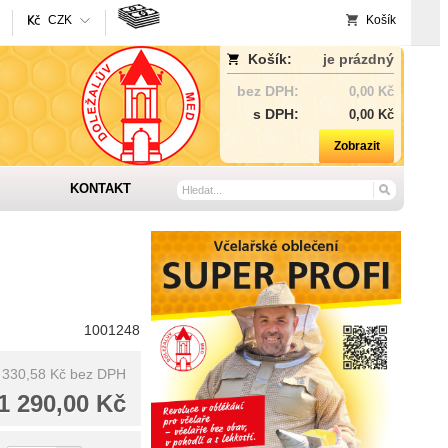
CZK
Košík
Košík:
je prázdný
bez DPH:
0,00 Kč
s DPH:
0,00 Kč
Zobrazit
KONTAKT
1001248
 330,58 Kč
bez DPH
1 290,00 Kč