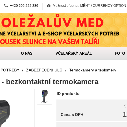
+420 605 222 286
Možnost přepnutí MĚNY / CURRENCY OPTION
O NÁS
VČELAŘSKÝ AREÁL
FOTO
 POTŘEBY
/
ZABEZPEČENÍ ÚLŮ
/
Termokamery a teploměry
 - bezkontaktní termokamera
ID produktu
9
1
Cena s DPH