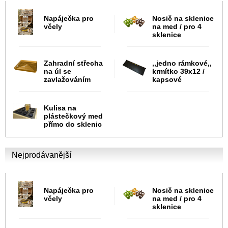
Napáječka pro
Nosič na sklenice
včely
na med / pro 4
sklenice
Zahradní střecha
,,jedno rámkové,,
na úl se
krmítko 39x12 /
zavlažováním
kapsové
Kulisa na
plástečkový med
přímo do sklenic
Nejprodávanější
Napáječka pro
Nosič na sklenice
včely
na med / pro 4
sklenice