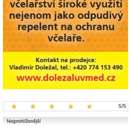
5
/
5
Nejprohlíženější