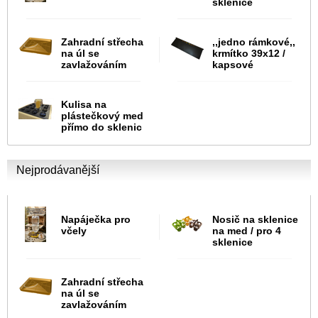
sklenice
Zahradní střecha
,,jedno rámkové,,
na úl se
krmítko 39x12 /
zavlažováním
kapsové
Kulisa na
plástečkový med
přímo do sklenic
Nejprodávanější
Napáječka pro
Nosič na sklenice
včely
na med / pro 4
sklenice
Zahradní střecha
na úl se
zavlažováním