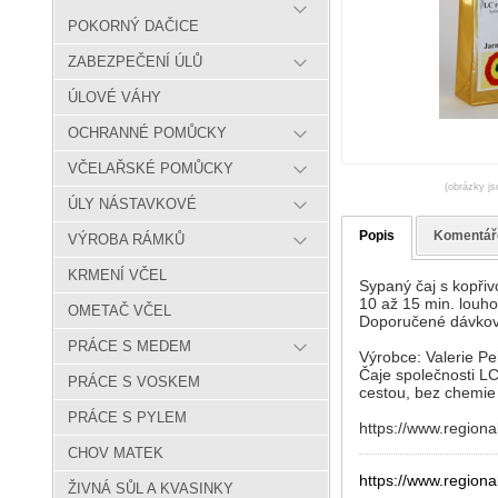
POKORNÝ DAČICE
ZABEZPEČENÍ ÚLŮ
ÚLOVÉ VÁHY
OCHRANNÉ POMŮCKY
VČELAŘSKÉ POMŮCKY
(obrázky js
ÚLY NÁSTAVKOVÉ
Popis
Komentář
VÝROBA RÁMKŮ
KRMENÍ VČEL
Sypaný čaj s kopřivo
10 až 15 min. louh
OMETAČ VČEL
Doporučené dávková
PRÁCE S MEDEM
Výrobce: Valerie Pe
Čaje společnosti LC
PRÁCE S VOSKEM
cestou, bez chemie 
PRÁCE S PYLEM
https://www.regional
CHOV MATEK
https://www.regional
ŽIVNÁ SŮL A KVASINKY