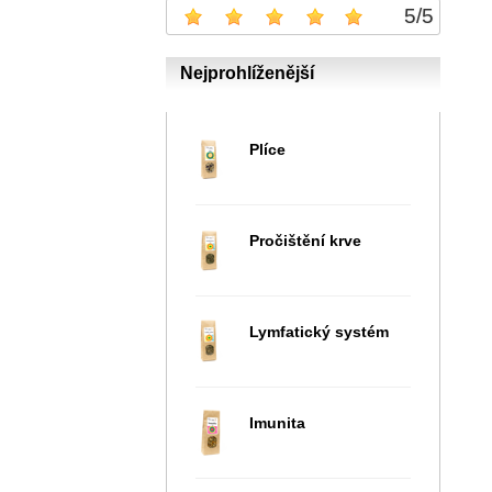
5
/
5
Nejprohlíženější
Plíce
Pročištění krve
Lymfatický systém
Imunita