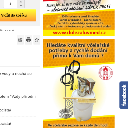
Vložit do košíku
ítán v ceně
ké vody a nechá se
motem “Vždy přírodní
ocista/
ocista/