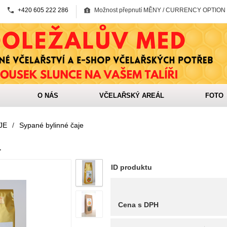
+420 605 222 286
Možnost přepnutí MĚNY / CURRENCY OPTION
O NÁS
VČELAŘSKÝ AREÁL
FOTO
JE
/
Sypané bylinné čaje
a
ID produktu
Cena s DPH