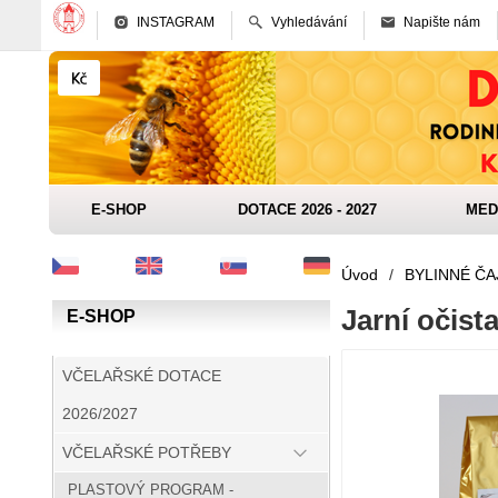
INSTAGRAM
Vyhledávání
Napište nám
E-SHOP
DOTACE 2026 - 2027
MED
Úvod
/
BYLINNÉ ČA
Jarní očist
E-SHOP
VČELAŘSKÉ DOTACE
2026/2027
VČELAŘSKÉ POTŘEBY
PLASTOVÝ PROGRAM -