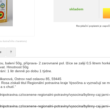
skladem
Recyklační poplatek je započ
ou ilustračního charakteru)
e
?
u, balení 50g, příprava- 2 zarovnané pol. lžíce se zalijí 0,5 litrem hor
ovat. Hmotnost 50g
ní: 1 litr denně po dobu 1 týdne.
likanová, Ostrov nad oslavou 85, 59445
 Rosa získali titul Regionální potravina kraje Vysočina a vyznačují se 
a s chutí.“
nipotravina.cz/ocenene-regionalni-potraviny/vysocina/bylinny-caj-jarni-
nipotravina.cz/ocenene-regionalni-potraviny/vysocina/bylinny-caj-jarni-