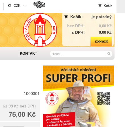
CZK
Košík
Košík:
je prázdný
bez DPH:
0,00 Kč
s DPH:
0,00 Kč
Zobrazit
KONTAKT
1000301
61,98 Kč
bez DPH
75,00 Kč