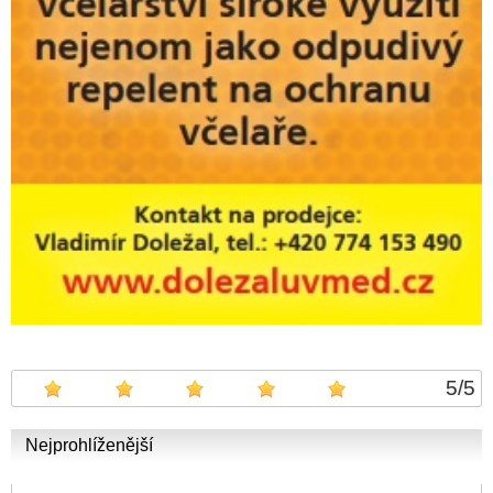
5
/
5
Nejprohlíženější