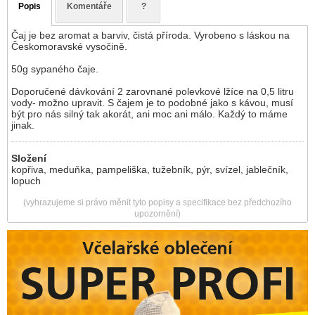
Popis
Komentáře
?
Čaj je bez aromat a barviv, čistá příroda. Vyrobeno s láskou na
Českomoravské vysočině.
50g sypaného čaje.
Doporučené dávkování 2 zarovnané polevkové lžíce na 0,5 litru
vody- možno upravit. S čajem je to podobné jako s kávou, musí
být pro nás silný tak akorát, ani moc ani málo. Každý to máme
jinak.
Složení
kopřiva, meduňka, pampeliška, tužebník, pýr, svízel, jablečník,
lopuch
(vyhrazujeme si právo měnit tyto popisy a specifikace bez předchozího
upozornění)