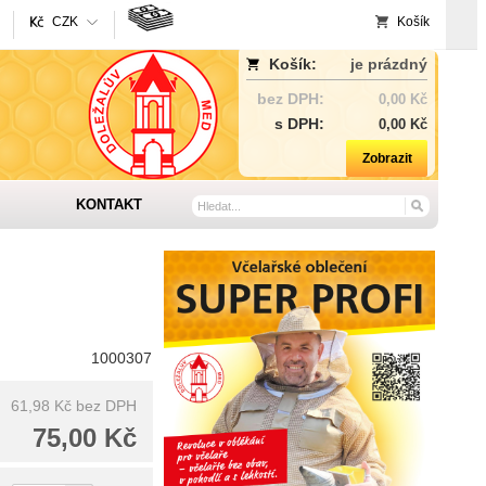
CZK
Košík
Košík:
je prázdný
bez DPH:
0,00 Kč
s DPH:
0,00 Kč
Zobrazit
KONTAKT
1000307
61,98 Kč
bez DPH
75,00 Kč