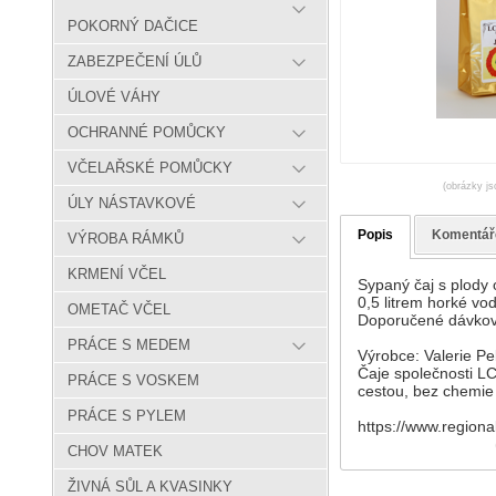
POKORNÝ DAČICE
ZABEZPEČENÍ ÚLŮ
ÚLOVÉ VÁHY
OCHRANNÉ POMŮCKY
VČELAŘSKÉ POMŮCKY
(obrázky js
ÚLY NÁSTAVKOVÉ
Popis
Komentář
VÝROBA RÁMKŮ
KRMENÍ VČEL
Sypaný čaj s plody 
0,5 litrem horké v
OMETAČ VČEL
Doporučené dávková
PRÁCE S MEDEM
Výrobce: Valerie Pe
Čaje společnosti LC
PRÁCE S VOSKEM
cestou, bez chemie 
PRÁCE S PYLEM
https://www.regional
CHOV MATEK
ŽIVNÁ SŮL A KVASINKY