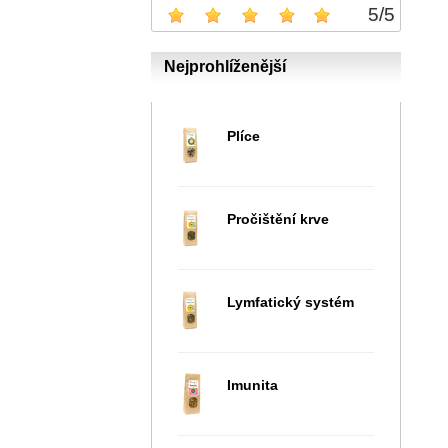
5
/
5
Nejprohlíženější
Plíce
Pročištění krve
Lymfatický systém
Imunita