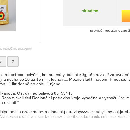
skladem
Recyklační poplatek je započ
ou ilustračního charakteru)
e
?
ostropestřece,pelyňku, kmínu, máty. balení 50g, příprava- 2 zarovnané po
ody a nechá se 10 až 15 min. louhovat. Možno sladit medem. Hmotnost 
ní: 1 litr denně po dobu 1 týdne.
likanová, Ostrov nad oslavou 85, 59445
 Rosa získali titul Regionální potravina kraje Vysočina a vyznačují se 
a s chutí.“
nipotravina.cz/ocenene-regionalni-potraviny/vysocina/bylinny-caj-jarni-
(vyhrazujeme si právo měnit tyto popisy a specifikace bez předchozího upozornění