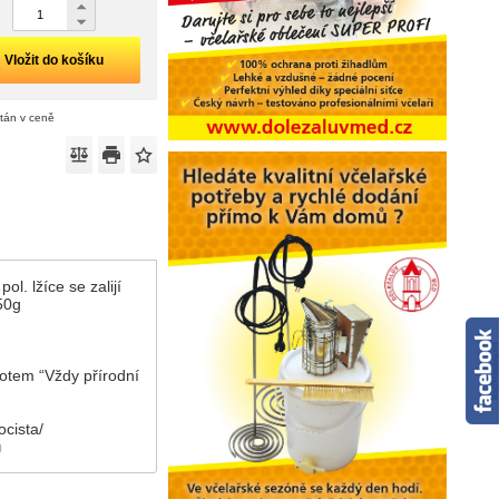
Vložit do košíku
ítán v ceně
l. lžíce se zalijí
50g
motem “Vždy přírodní
ocista/
)