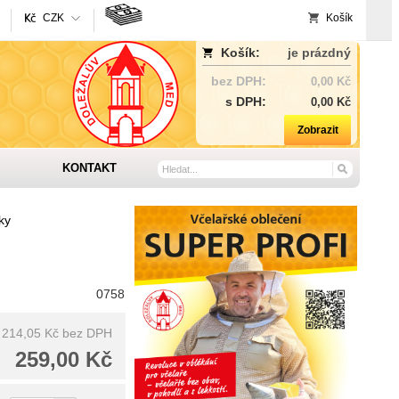
CZK
Košík
Košík:
je prázdný
bez DPH:
0,00 Kč
s DPH:
0,00 Kč
Zobrazit
KONTAKT
ky
0758
214,05 Kč
bez DPH
259,00 Kč