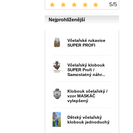
5
/
5
Nejprohlíženější
Včelařské rukavice
SUPER PROFI
Včelařský klobouk
SUPER Profi /
Samostatný náhr...
Klobouk včelařský /
vzor MASKÁČ
vylepšený
Dětský včelařský
klobouk jednoduchý