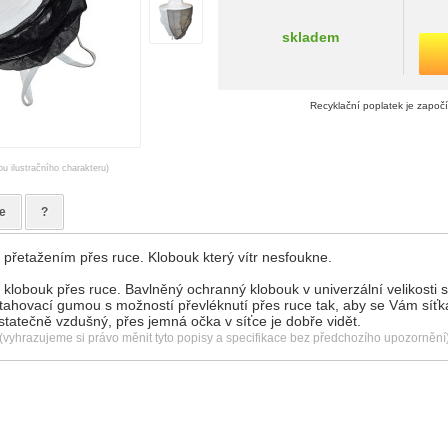
skladem
Recyklační poplatek je započ
ou ilustračního charakteru)
e
?
 přetažením přes ruce. Klobouk který vítr nesfoukne.
klobouk přes ruce. Bavlněný ochranný klobouk v univerzální velikosti s
tahovací gumou s možností převléknutí přes ruce tak, aby se Vám síťk
statečně vzdušný, přes jemná očka v síťce je dobře vidět.
(vyhrazujeme si právo měnit tyto popisy a specifikace bez předchozího upozornění