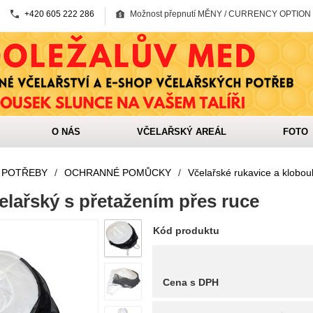
+420 605 222 286
Možnost přepnutí MĚNY / CURRENCY OPTION
O NÁS
VČELAŘSKÝ AREÁL
FOTO
 POTŘEBY
/
OCHRANNÉ POMŮCKY
/
Včelařské rukavice a klobou
lařský s přetažením přes ruce
Kód produktu
Cena s DPH