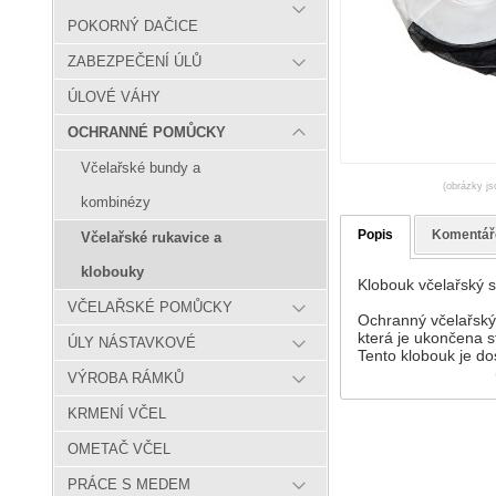
POKORNÝ DAČICE
ZABEZPEČENÍ ÚLŮ
ÚLOVÉ VÁHY
OCHRANNÉ POMŮCKY
Včelařské bundy a
(obrázky js
kombinézy
Popis
Komentář
Včelařské rukavice a
klobouky
Klobouk včelařský s
VČELAŘSKÉ POMŮCKY
Ochranný včelařský 
která je ukončena s
ÚLY NÁSTAVKOVÉ
Tento klobouk je do
VÝROBA RÁMKŮ
KRMENÍ VČEL
OMETAČ VČEL
PRÁCE S MEDEM