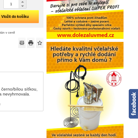
Vložit do košíku
ítán v ceně
 černo/bílou síťkou,
a nevyhrnovala.
)