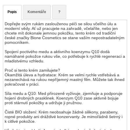
Popis
Komentáře
?
Dopřejte svým rukám zaslouženou péči se silou včelího úlu a
moderní vědy. Ať už pracujete na zahradě, včelaříte, nebo jen
chcete mít dokonale jemnou pokožku, tento krém od tradiční
české značky Bione Cosmetics se stane vaším nepostradatelným
pomocníkem.
Spojení poctivého medu a aktivního koenzymu Q10 dodá
namáhané pokožce rukou vše, co potřebuje k rychlé regeneraci a
mladistvému vzhledu.
Proč si tento krém zamilujete?
Okamžitá úleva a hydratace: Krém se velmi rychle vstřebává a
nezanechává na rukou nepříjemný mastný film. Můžete tak ihned
pokračovat v práci.
Síla medu a Q10: Med přirozeně vyživuje, zjemňuje a podporuje
hojení drobných prasklinek. Koenzym Q10 zase aktivně bojuje
proti stárnutí pokožky a udržuje ji pružnou.
Čisté BIO složení: Krém neobsahuje žádné silikony, parabeny,
ropné produkty ani dráždivé konzervanty. Je mimořádně šetrný i
k citlivé pokožce.