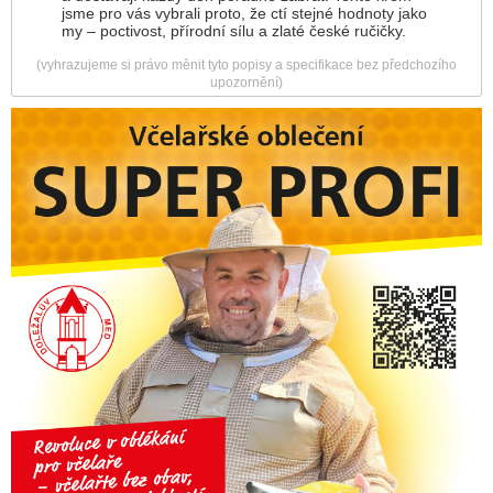
jsme pro vás vybrali proto, že ctí stejné hodnoty jako
my – poctivost, přírodní sílu a zlaté české ručičky.
(vyhrazujeme si právo měnit tyto popisy a specifikace bez předchozího
upozornění)