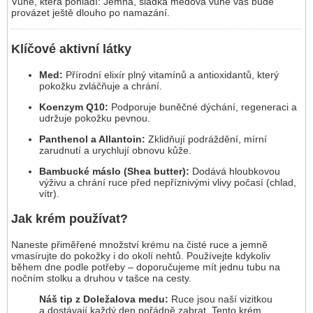
Vůně, která pohladí: Jemná, sladká medová vůně vás bude
provázet ještě dlouho po namazání.
Klíčové aktivní látky
Med:
Přírodní elixír plný vitamínů a antioxidantů, který
pokožku zvláčňuje a chrání.
Koenzym Q10:
Podporuje buněčné dýchání, regeneraci a
udržuje pokožku pevnou.
Panthenol a Allantoin:
Zklidňují podráždění, mírní
zarudnutí a urychlují obnovu kůže.
Bambucké máslo (Shea butter):
Dodává hloubkovou
výživu a chrání ruce před nepříznivými vlivy počasí (chlad,
vítr).
Jak krém používat?
Naneste přiměřené množství krému na čisté ruce a jemně
vmasírujte do pokožky i do okolí nehtů. Používejte kdykoliv
během dne podle potřeby – doporučujeme mít jednu tubu na
nočním stolku a druhou v tašce na cesty.
Náš tip z Doležalova medu:
Ruce jsou naší vizitkou
a dostávají každý den pořádně zabrat. Tento krém