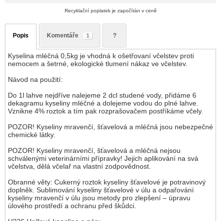
Recyklační poplatek je započítán v ceně
Popis
Komentáře
?
1
Kyselina mléčná 0,5kg je vhodná k ošetřovaní včelstev proti
nemocem a šetrné, ekologické tlumení nákaz ve včelstev.
Návod na použití:
Do 1l lahve nejdříve nalejeme 2 dcl studené vody, přidáme 6
dekagramu kyseliny mléčné a dolejeme vodou do plné lahve.
Vznikne 4% roztok a tím pak rozprašovačem postříkáme včely.
POZOR! Kyseliny mravenčí, šťavelová a mléčná jsou nebezpečné
chemické látky.
POZOR! Kyseliny mravenčí, šťavelová a mléčná nejsou
schválenými veterinárními přípravky! Jejich aplikování na svá
včelstva, dělá včelař na vlastní zodpovědnost.
Obranné věty: Cukerný roztok kyseliny šťavelové je potravinový
doplněk. Sublimování kyseliny šťavelové v úlu a odpařování
kyseliny mravenčí v úlu jsou metody pro zlepšení – úpravu
úlového prostředí a ochranu před škůdci.