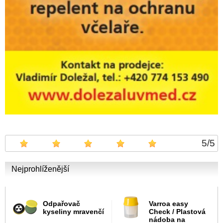
5
/
5
Nejprohlíženější
Odpařovač
Varroa easy
kyseliny mravenčí
Check / Plastová
nádoba na