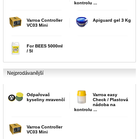
kontrolu ...
Varroa Controller
Apiguard gel 3 Kg
VC03 Mini
For BEES 5000ml
/ 5l
Nejprodávanější
Odpařovač
Varroa easy
kyseliny mravenčí
Check / Plastová
nádoba na
kontrolu ...
Varroa Controller
VC03 Mini