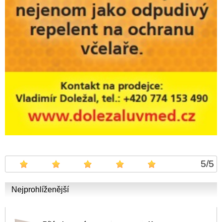
5
/
5
Nejprohlíženější