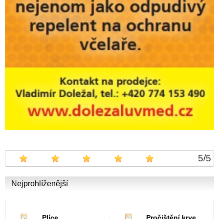
5
/
5
Nejprohlíženější
Plíce
Pročištění krve