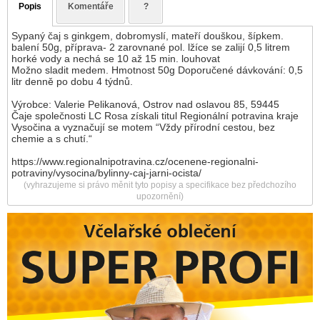
Popis
Komentáře
?
Sypaný čaj s ginkgem, dobromyslí, mateří douškou, šípkem.
balení 50g, příprava- 2 zarovnané pol. lžíce se zalijí 0,5 litrem
horké vody a nechá se 10 až 15 min. louhovat
Možno sladit medem. Hmotnost 50g Doporučené dávkování: 0,5
litr denně po dobu 4 týdnů.
Výrobce: Valerie Pelikanová, Ostrov nad oslavou 85, 59445
Čaje společnosti LC Rosa získali titul Regionální potravina kraje
Vysočina a vyznačují se motem “Vždy přírodní cestou, bez
chemie a s chutí.“
https://www.regionalnipotravina.cz/ocenene-regionalni-
potraviny/vysocina/bylinny-caj-jarni-ocista/
(vyhrazujeme si právo měnit tyto popisy a specifikace bez předchozího
upozornění)