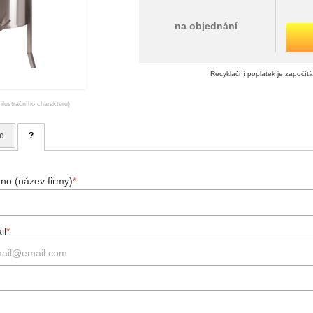
na objednání
Recyklační poplatek je započít
 ilustračního charakteru)
e
?
no (název firmy)
*
il
*