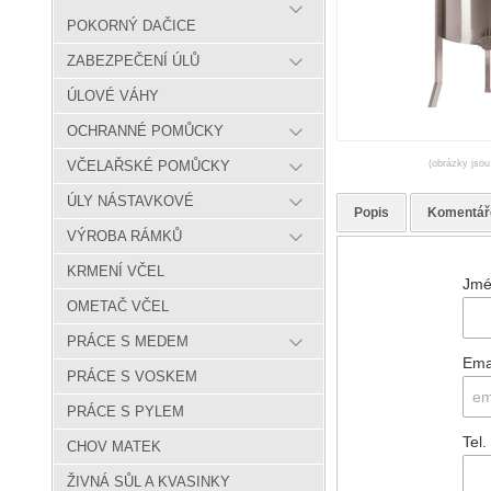
POKORNÝ DAČICE
ZABEZPEČENÍ ÚLŮ
ÚLOVÉ VÁHY
OCHRANNÉ POMŮCKY
(obrázky jsou
VČELAŘSKÉ POMŮCKY
ÚLY NÁSTAVKOVÉ
Popis
Komentář
VÝROBA RÁMKŮ
KRMENÍ VČEL
Jmé
OMETAČ VČEL
PRÁCE S MEDEM
Ema
PRÁCE S VOSKEM
PRÁCE S PYLEM
Tel.
CHOV MATEK
ŽIVNÁ SŮL A KVASINKY