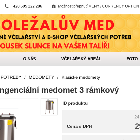
+420 605 222 286
Možnost přepnutí MĚNY / CURRENCY OPTION
O NÁS
VČELAŘSKÝ AREÁL
FOTO
 POTŘEBY
/
MEDOMETY
/
Klasické medomety
ngenciální medomet 3 rámkový
ID produktu
24
2
Cena s DPH