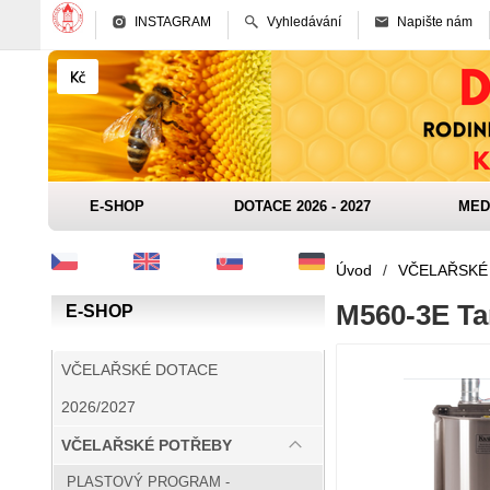
INSTAGRAM
Vyhledávání
Napište nám
E-SHOP
DOTACE 2026 - 2027
MED
Úvod
/
VČELAŘSKÉ
M560-3E Ta
E-SHOP
VČELAŘSKÉ DOTACE
2026/2027
VČELAŘSKÉ POTŘEBY
PLASTOVÝ PROGRAM -