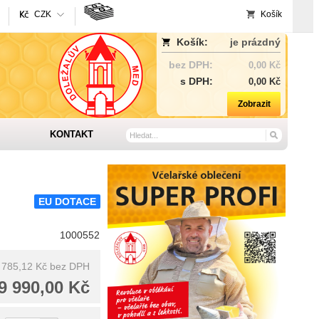
CZK
Košík
Košík:
je prázdný
bez DPH:
0,00 Kč
s DPH:
0,00 Kč
Zobrazit
KONTAKT
EU DOTACE
1000552
 785,12 Kč
bez DPH
9 990,00 Kč