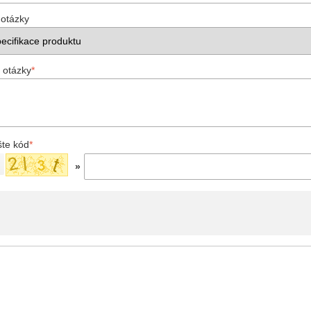
 otázky
 otázky
*
šte kód
*
»