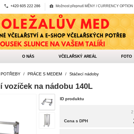
+420 605 222 286
Možnost přepnutí MĚNY / CURRENCY OPTION
O NÁS
VČELAŘSKÝ AREÁL
FOTO
 POTŘEBY
/
PRÁCE S MEDEM
/
Stáčecí nádoby
í vozíček na nádobu 140L
ID produktu
2
Cena s DPH