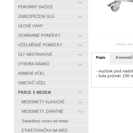
POKORNÝ DAČICE
ZABEZPEČENÍ ÚLŮ
ÚLOVÉ VÁHY
OCHRANNÉ POMŮCKY
(obrázky jsou
VČELAŘSKÉ POMŮCKY
ÚLY NÁSTAVKOVÉ
Popis
Komentář
VÝROBA RÁMKŮ
- vozíček pod nádo
KRMENÍ VČEL
- kola průměr 100 
OMETAČ VČEL
PRÁCE S MEDEM
MEDOMETY KLASICKÉ
MEDOMETY ZVRATNÉ
Separátory vosku od medu
ETIKETOVAČKA NA MED