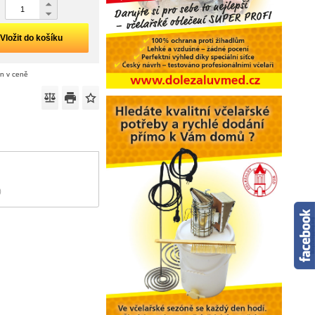
Vložit do košíku
án v ceně
)