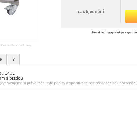
na objednání
Recyklační poplatek je započít
 ilustračního charakteru)
e
?
bu 140L
mm s brzdou
(vyhrazujeme si právo měnit tyto popisy a specifikace bez předchozího upozornění