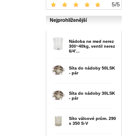
5
/
5
Nejprohlíženější
Nádoba ne med nerez
30l/~40kg, ventil nerez
6/4'...
Síta do nádoby 50LSK
- pár
Síta do nádoby 30LSK
- pár
Síto válcové prům. 290
x 350 S-V