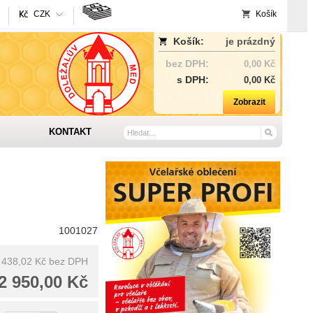
CZK
Košík
Košík:
je prázdný
bez DPH:
0,00 Kč
s DPH:
0,00 Kč
Zobrazit
KONTAKT
1001027
 438,02 Kč
bez DPH
2 950,00 Kč