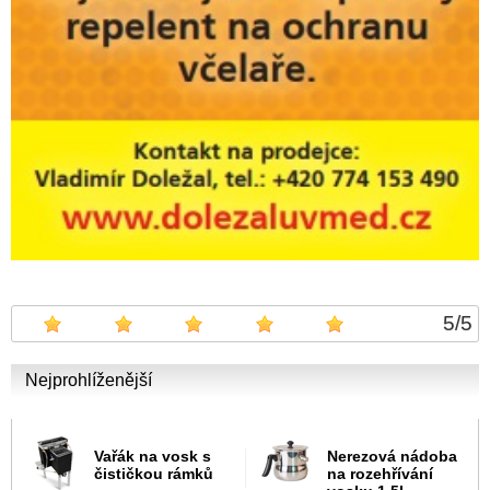
5
/
5
Nejprohlíženější
Vařák na vosk s
Nerezová nádoba
čističkou rámků
na rozehřívání