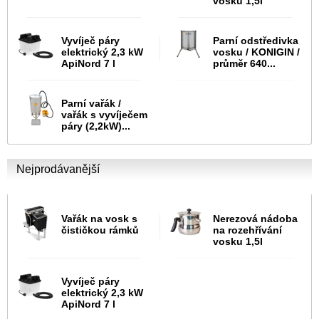
vosku 1,5l
Vyvíječ páry
Parní odstředivka
elektrický 2,3 kW
vosku / KONIGIN /
ApiNord 7 l
průměr 640...
Parní vařák /
vařák s vyvíječem
páry (2,2kW)...
Nejprodávanější
Vařák na vosk s
Nerezová nádoba
čističkou rámků
na rozehřívání
vosku 1,5l
Vyvíječ páry
elektrický 2,3 kW
ApiNord 7 l