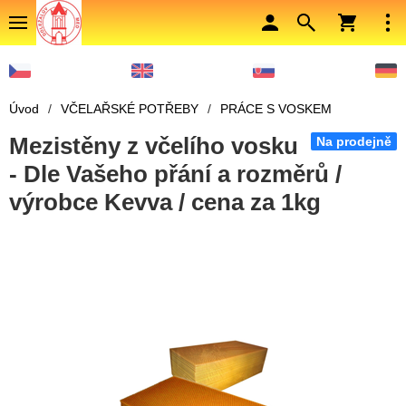
Úvod
/
VČELAŘSKÉ POTŘEBY
/
PRÁCE S VOSKEM
Mezistěny z včelího vosku
Na prodejně
- Dle Vašeho přání a rozměrů /
výrobce Kevva / cena za 1kg