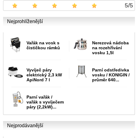
5
/
5
Nejprohlíženější
Vařák na vosk s
Nerezová nádoba
čističkou rámků
na rozehřívání
vosku 1,5l
Vyvíječ páry
Parní odstředivka
elektrický 2,3 kW
vosku / KONIGIN /
ApiNord 7 l
průměr 640...
Parní vařák /
vařák s vyvíječem
páry (2,2kW)...
Nejprodávanější