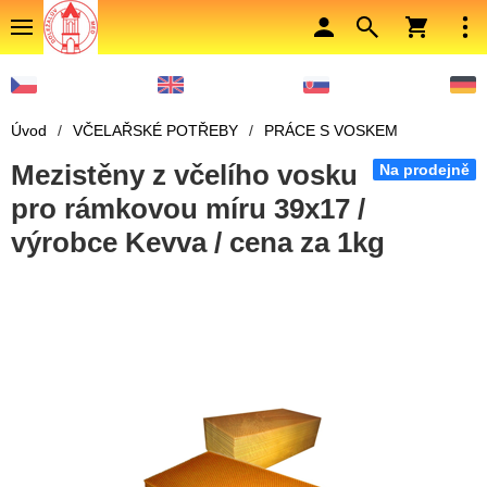
Úvod
/
VČELAŘSKÉ POTŘEBY
/
PRÁCE S VOSKEM
Mezistěny z včelího vosku
Na prodejně
pro rámkovou míru 39x17 /
výrobce Kevva / cena za 1kg