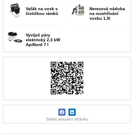
Vařák na vosk s
Nerezová nádoba
čističkou rámků
na rozehřívání
vosku 1,5l
Vyvíječ páry
elektrický 2,3 kW
ApiNord 7 l
Sdílet aktuální stránku