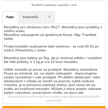
Recyklační poplatek je započítán v ceně
Popis
Komentáře
?
Mezistěny pro rámkovou míru 39x17. Mezistěny jsou vyráběny z
včelího vosku.
Mezistěny nakupujeme od společnosti Kevva -Mgr. František
Vašek.
Prodej mezistěn realizujeme také výměnou - za vosk 65 Kč po
srážce 3%nečistoty z vosku.
Mezistěny jsou baleny po 5kg, ale je možnost odběru / navážení
dle Vaší potřeby. V 1 kg je cca 15 kusů mezistěn.
Odběr mezistěn je pouze na prodejně. Mezistěny nezasíláme.
Pouze po domluvě, tzv. na vlastní nebezpečí - doporučujeme
osobní vyzvednutí v naší prodejně. Při delším skladování, nebo
skladováním v chladu se vytváří na povrchu světlá vosková
vrstvička, je to přirozená estetická změna, jenž nemá vliv na
kvalitu ani funkčnost mezistěn. Můžete ji velice snadno odstranit
teplým vzduchem, ponecháním chvilku na slunci atd.
(vyhrazujeme si právo měnit tyto popisy a specifikace bez předchozího
upozornění)