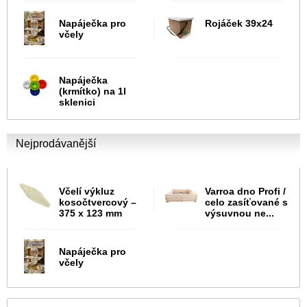
Napáječka pro
Rojáček 39x24
včely
Napáječka
(krmítko) na 1l
sklenici
Nejprodávanější
Včelí výkluz
Varroa dno Profi /
kosočtvercový –
celo zasíťované s
375 x 123 mm
výsuvnou ne...
Napáječka pro
včely