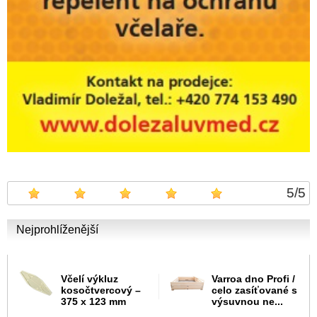
5
/
5
Nejprohlíženější
Včelí výkluz
Varroa dno Profi /
kosočtvercový –
celo zasíťované s
375 x 123 mm
výsuvnou ne...