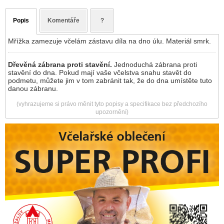
Popis
Komentáře
?
Mřížka zamezuje včelám zástavu díla na dno úlu. Materiál smrk.
Dřevěná zábrana proti stavění.
Jednoduchá zábrana proti
stavění do dna. Pokud mají vaše včelstva snahu stavět do
podmetu, můžete jim v tom zabránit tak, že do dna umístěte tuto
danou zábranu.
(vyhrazujeme si právo měnit tyto popisy a specifikace bez předchozího
upozornění)