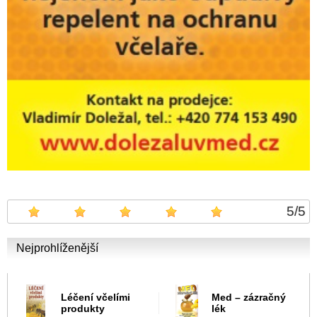
5
/
5
Nejprohlíženější
Léčení včelími
Med – zázračný
produkty
lék