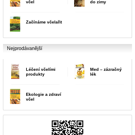
včel
do zimy
Začínáme včelařit
Nejprodávanější
Léčení včelími
Med – zázračný
produkty
lék
Ekologie a zdraví
včel