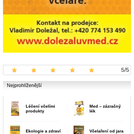
5
/
5
Nejprohlíženější
Léčení včelími
Med – zázračný
produkty
lék
Ekologie a zdraví
Včelaření od jara